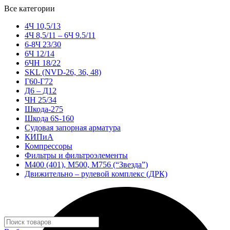
Все категории
4Ч 10,5/13
4Ч 8,5/11 – 6Ч 9.5/11
6-8Ч 23/30
6Ч 12/14
6ЧН 18/22
SKL (NVD-26, 36, 48)
Г60-Г72
Д6 – Д12
ЧН 25/34
Шкода-275
Шкода 6S-160
Судовая запорная арматура
КИПиА
Компрессоры
Фильтры и фильтроэлементы
М400 (401), М500, М756 (“Звезда”)
Движительно – рулевой комплекс (ДРК)