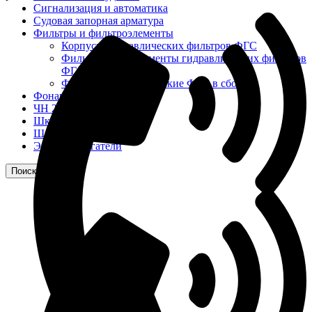
Сигнализация и автоматика
Судовая запорная арматура
Фильтры и фильтроэлементы
Корпусы гидравлических фильтров ФГС
Фильтрующие элементы гидравлических фильтров
ФГС
Фильтры гидравлические ФГС в сборе
Фонари
ЧН 25/34
Шкода 6S-160
Шкода-275
Электродвигатели
Поиск