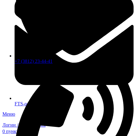
+7 (3812) 23-44-41
FTS-omsk@mail.ru
Меню
Логин / Регистрация
0
пунктов
0,00
₽