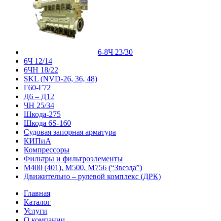
6-8Ч 23/30
6Ч 12/14
6ЧН 18/22
SKL (NVD-26, 36, 48)
Г60-Г72
Д6 – Д12
ЧН 25/34
Шкода-275
Шкода 6S-160
Судовая запорная арматура
КИПиА
Компрессоры
Фильтры и фильтроэлементы
М400 (401), М500, М756 (“Звезда”)
Движительно – рулевой комплекс (ДРК)
Главная
Каталог
Услуги
О компании