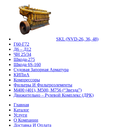
SKL (NVD-26, 36, 48)
Г60-Г72
Д6 – Д12
ЧН 25/34
Шкода-275
Шкода 6S-160
Судовая Запорная Арматура
КИПиА
Компрессоры
Фильтры И Фильтроэлементы
М400 (401), М500, М756 (“Звезда”)
Движительно – Рулевой Комплекс (ДРК)
Главная
Каталог
Услуги
О Компании
Доставка И Оплата