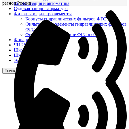
регион России.
Сигнализация и автоматика
Судовая запорная арматура
Фильтры и фильтроэлементы
Корпусы гидравлических фильтров ФГС
Фильтрующие элементы гидравлических фильтров
ФГС
Фильтры гидравлические ФГС в сборе
Фонари
ЧН 25/34
Шкода 6S-160
Шкода-275
Электродвигатели
Поиск