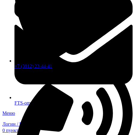
+7 (3812) 23-44-41
FTS-omsk@mail.ru
Меню
Логин / Регистрация
0
пунктов
0,00
₽