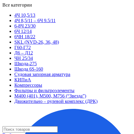
Все категории
4Ч 10,5/13
4Ч 8,5/11 – 6Ч 9.5/11
6-8Ч 23/30
6Ч 12/14
6ЧН 18/22
SKL (NVD-26, 36, 48)
Г60-Г72
Д6 – Д12
ЧН 25/34
Шкода-275
Шкода 6S-160
Судовая запорная арматура
КИПиА
Компрессоры
Фильтры и фильтроэлементы
М400 (401), М500, М756 (“Звезда”)
Движительно – рулевой комплекс (ДРК)