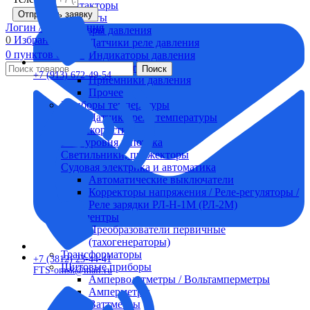
Контакторы
Отправить заявку
Контакты
Логин / Регистрация
Приборы давления
0
Избранные
Датчики реле давления
0
пунктов
0,00
₽
Индикаторы давления
Максиметры
Поиск
+7 (913) 672-49-54
Приемники давления
Прочее
Приборы температуры
Датчики реле температуры
Реле скорости
Реле уровня и потока
Светильники, прожекторы
Судовая электрика и автоматика
Автоматические выключатели
Корректоры напряжения / Реле-регуляторы /
Реле зарядки РЛ-Н-1М (РЛ-2М)
Тахоментры
Преобразователи первичные
(тахогенераторы)
Трансформаторы
+7 (3812) 23-44-41
Щитовые приборы
FTS-omsk@mail.ru
Ампервольтметры / Вольтамперметры
Амперметры
Ваттметры