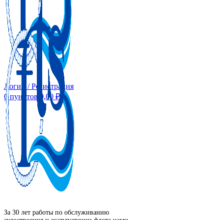
Логин / Регистрация
0
пунктов
0,00
₽
За 30 лет работы по обслуживанию