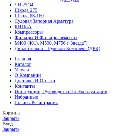
ЧН 25/34
Шкода-275
Шкода 6S-160
Судовая Запорная Арматура
КИПиА
Компрессоры
Фильтры И Фильтроэлементы
М400 (401), М500, М756 (“Звезда”)
Движительно – Рулевой Комплекс (ДРК)
Главная
Каталог
Услуги
О Компании
Доставка И Оплата
Контакты
Инструкции, Руководства По Эксплуатации
Избранные
Логин / Регистрация
Корзина
Закрыть
Вход
Закрыть