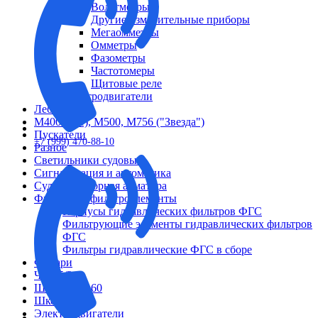
Вольтметры
Другие измерительные приборы
Мегаомметры
Омметры
Фазометры
Частотомеры
Щитовые реле
Электродвигатели
Лебедка
М400 (401), М500, М756 ("Звезда")
Пускатели
+7 (999) 470-88-10
Разное
Светильники судовые
Сигнализация и автоматика
Судовая запорная арматура
Фильтры и фильтроэлементы
Корпусы гидравлических фильтров ФГС
Фильтрующие элементы гидравлических фильтров
ФГС
Фильтры гидравлические ФГС в сборе
Фонари
ЧН 25/34
Шкода 6S-160
Шкода-275
Электродвигатели