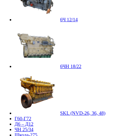
6Ч 12/14
6ЧН 18/22
SKL (NVD-26, 36, 48)
Г60-Г72
Д6 – Д12
ЧН 25/34
Шкода-275