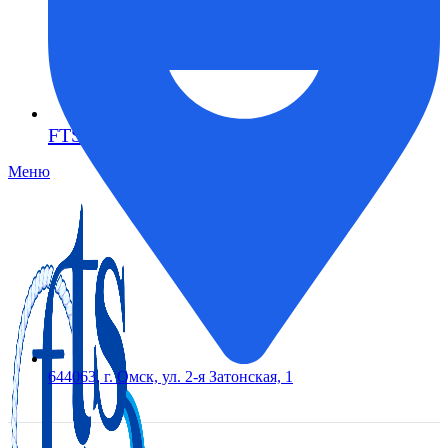
FTS-omsk@mail.ru
Меню
644063, г. Омск, ул. 2-я Затонская, 1