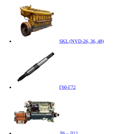
SKL (NVD-26, 36, 48)
Г60-Г72
Д6 – Д12