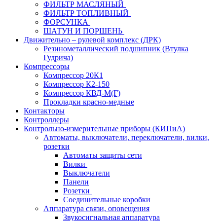
ФИЛЬТР МАСЛЯНЫЙ
ФИЛЬТР ТОПЛИВНЫЙ
ФОРСУНКА
ШАТУН И ПОРШЕНЬ
Движительно – рулевой комплекс (ДРК)
Резинометаллический подшипник (Втулка
Гудрича)
Компрессоры
Компрессор 20К1
Компрессор К2-150
Компрессор КВД-М(Г)
Прокладки красно-медные
Контакторы
Контроллеры
Контрольно-измерительные приборы (КИПиА)
Автоматы, выключатели, переключатели, вилки,
розетки
Автоматы защиты сети
Вилки
Выключатели
Панели
Розетки
Соединительные коробки
Аппаратура связи, оповещения
Звукосигнальная аппаратура