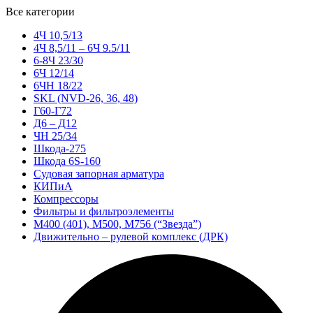
Все категории
4Ч 10,5/13
4Ч 8,5/11 – 6Ч 9.5/11
6-8Ч 23/30
6Ч 12/14
6ЧН 18/22
SKL (NVD-26, 36, 48)
Г60-Г72
Д6 – Д12
ЧН 25/34
Шкода-275
Шкода 6S-160
Судовая запорная арматура
КИПиА
Компрессоры
Фильтры и фильтроэлементы
М400 (401), М500, М756 (“Звезда”)
Движительно – рулевой комплекс (ДРК)