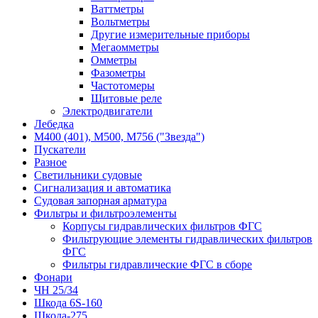
Ваттметры
Вольтметры
Другие измерительные приборы
Мегаомметры
Омметры
Фазометры
Частотомеры
Щитовые реле
Электродвигатели
Лебедка
М400 (401), М500, М756 ("Звезда")
Пускатели
Разное
Светильники судовые
Сигнализация и автоматика
Судовая запорная арматура
Фильтры и фильтроэлементы
Корпусы гидравлических фильтров ФГС
Фильтрующие элементы гидравлических фильтров
ФГС
Фильтры гидравлические ФГС в сборе
Фонари
ЧН 25/34
Шкода 6S-160
Шкода-275