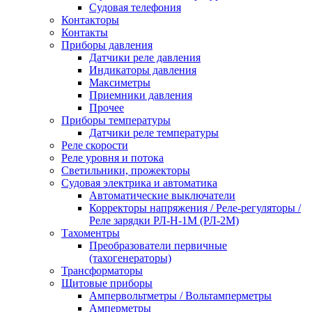
Судовая телефония
Контакторы
Контакты
Приборы давления
Датчики реле давления
Индикаторы давления
Максиметры
Приемники давления
Прочее
Приборы температуры
Датчики реле температуры
Реле скорости
Реле уровня и потока
Светильники, прожекторы
Судовая электрика и автоматика
Автоматические выключатели
Корректоры напряжения / Реле-регуляторы /
Реле зарядки РЛ-Н-1М (РЛ-2М)
Тахоментры
Преобразователи первичные
(тахогенераторы)
Трансформаторы
Щитовые приборы
Ампервольтметры / Вольтамперметры
Амперметры