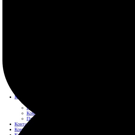
НАСОС ВОДЯНОЙ
НАСОС ЗАБОРТНОЙ ВОДЫ
НАСОС МАСЛЯНЫЙ
НАСОС ТОПЛИВНЫЙ
НАСОС ТОПЛИВОПОДКАЧИВАЮЩИЙ
НАСОС ЭЛЕКТРОМАСЛОПРОКАЧИВАЮЩИЙ
ОХЛАДИТЕЛИ
РЕВЕРС-РЕДУКТОР
ТРУБОПРОВОД ВОДЯНОЙ
ТРУБОПРОВОД ВОЗДУШНЫЙ
ТРУБОПРОВОД ТОПЛИВНЫЙ
ФИЛЬТР МАСЛЯНЫЙ
ФИЛЬТР ТОПЛИВНЫЙ
ФОРСУНКА
ШАТУН И ПОРШЕНЬ
Движительно – рулевой комплекс (ДРК)
Резинометаллический подшипник (Втулка Гудрича)
Компрессоры
Компрессор 20К1
Компрессор К2-150
Компрессор КВД-М(Г)
Прокладки красно-медные
Контакторы
Контроллеры
Контрольно-измерительные приборы (КИПиА)