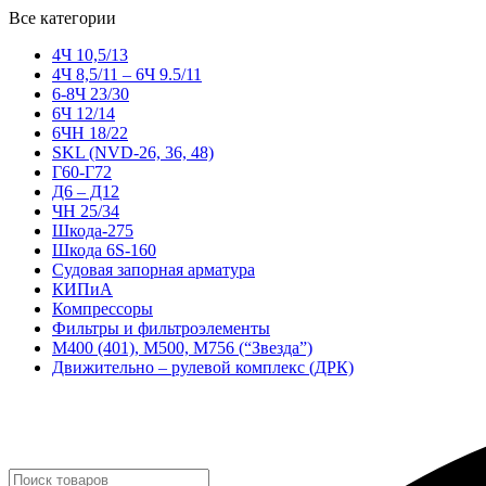
Все категории
4Ч 10,5/13
4Ч 8,5/11 – 6Ч 9.5/11
6-8Ч 23/30
6Ч 12/14
6ЧН 18/22
SKL (NVD-26, 36, 48)
Г60-Г72
Д6 – Д12
ЧН 25/34
Шкода-275
Шкода 6S-160
Судовая запорная арматура
КИПиА
Компрессоры
Фильтры и фильтроэлементы
М400 (401), М500, М756 (“Звезда”)
Движительно – рулевой комплекс (ДРК)