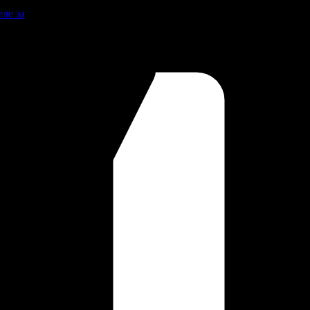
Реле зарядки РЛ-Н-1М (РЛ-2М)
оварам.