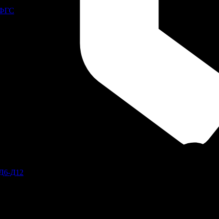
 ФГС
Д6-Д12