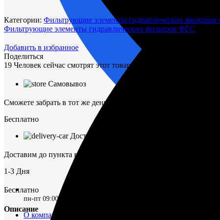
275
Диск
Категории:
Фильтрующие элементы гидравлических фильтров
Адаст
Фильтрующие элементы гидравлических фильтров ФГС
сетчатый
Добавить в избранное
Поделиться
19
Человек сейчас смотрят этот товар!
Самовывоз
Сможете забрать в тот же день
Бесплатно
Доставка ТК
Доставим до пункта выдачи в г. Омск
1-3 Дня
Бесплатно
пн-пт 09:00–17:00 (UTC+6)
Описание
О компании