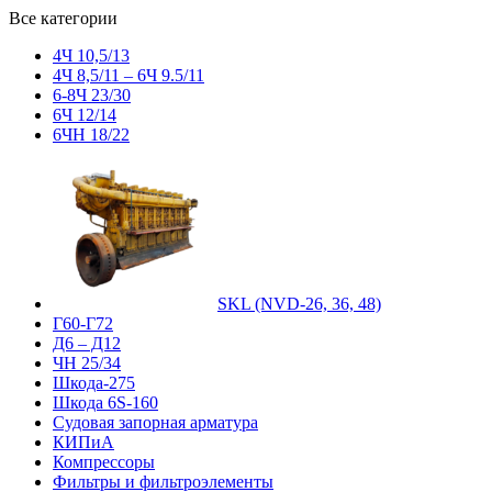
Все категории
4Ч 10,5/13
4Ч 8,5/11 – 6Ч 9.5/11
6-8Ч 23/30
6Ч 12/14
6ЧН 18/22
SKL (NVD-26, 36, 48)
Г60-Г72
Д6 – Д12
ЧН 25/34
Шкода-275
Шкода 6S-160
Судовая запорная арматура
КИПиА
Компрессоры
Фильтры и фильтроэлементы