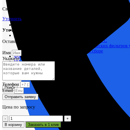
М400 (401), М500, М756 ("Звезда")
Свяжитесь с нами через форму и мы проконсультируем вас по т
Пускатели
Разное
Уточнить
Светильники судовые
Сигнализация и автоматика
Уточнить срок поставки
Судовая запорная арматура
Фильтры и фильтроэлементы
Корпусы гидравлических фильтров ФГС
Оставьте заявку и мы вам поможем.
Фильтрующие элементы гидравлических фильтров
Фильтры гидравлические ФГС в сборе
Имя
Фонари
Укажите название или номера деталей
ЧН 25/34
Шкода 6S-160
Шкода-275
Электродвигатели
Телефон
Поиск
Email
Отправить заявку
Цена по запросу
Количество
товара
В корзину
Заказать в 1 клик
SKODA