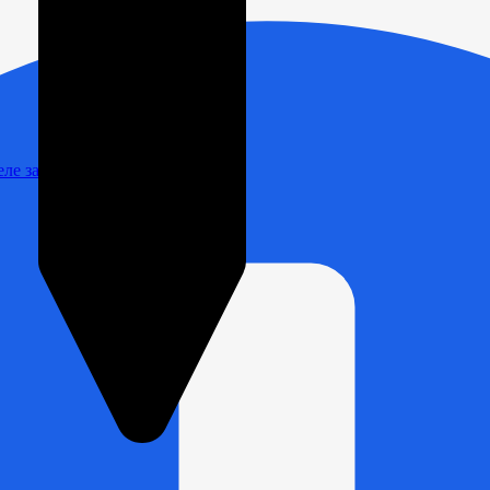
Реле зарядки РЛ-Н-1М (РЛ-2М)