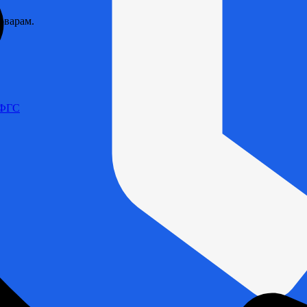
оварам.
 ФГС