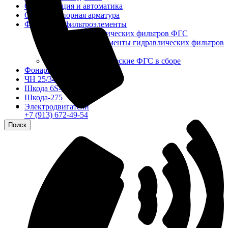
Сигнализация и автоматика
Судовая запорная арматура
Фильтры и фильтроэлементы
Корпусы гидравлических фильтров ФГС
Фильтрующие элементы гидравлических фильтров
ФГС
Фильтры гидравлические ФГС в сборе
Фонари
ЧН 25/34
Шкода 6S-160
Шкода-275
Электродвигатели
+7 (913) 672-49-54
Поиск