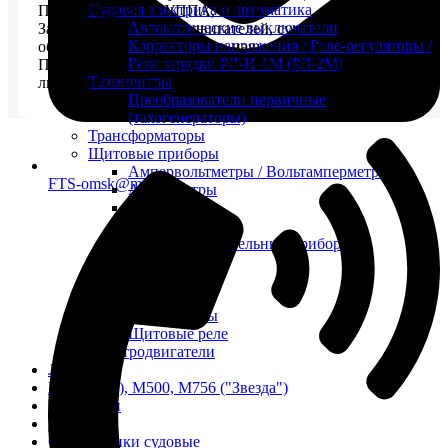
Судовая электрика и автоматика
ПОРШНЕВАЯ ГРУППА, БЛОК
Автоматические выключатели
Запчасти для судовых двигателей, судовое
Корректоры напряжения / Реле-регуляторы /
оборудование в наличии на нашем складе.
Реле зарядки РЛ-Н-1М (РЛ-2М)
Поставим необходимые комплектующие для судов в
Тахоментры
любой регион России.
Преобразователи первичные
(тахогенераторы)
Трансформаторы
Щитовые приборы
Ампервольтметры / Вольтамперметры
FTS-omsk@mail.ru
Амперметры
Ваттметры
Вольтметры
Другие измерительные приборы
Мегаомметры
Омметры
Фазометры
Частотомеры
Щитовые реле
Электродвигатели
Лебедка
М400 (401), М500, М756 ("Звезда")
Пускатели
Разное
Светильники судовые