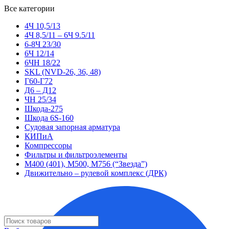
Все категории
4Ч 10,5/13
4Ч 8,5/11 – 6Ч 9.5/11
6-8Ч 23/30
6Ч 12/14
6ЧН 18/22
SKL (NVD-26, 36, 48)
Г60-Г72
Д6 – Д12
ЧН 25/34
Шкода-275
Шкода 6S-160
Судовая запорная арматура
КИПиА
Компрессоры
Фильтры и фильтроэлементы
М400 (401), М500, М756 (“Звезда”)
Движительно – рулевой комплекс (ДРК)