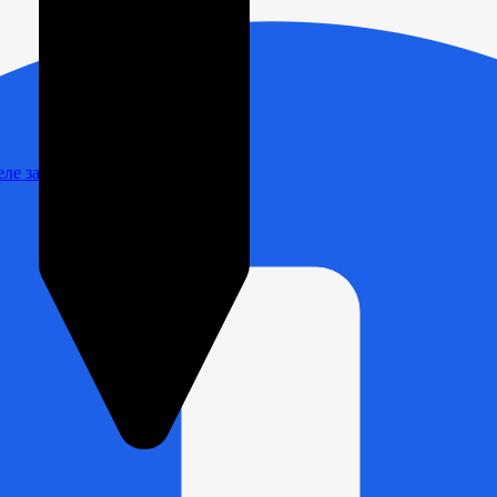
Реле зарядки РЛ-Н-1М (РЛ-2М)