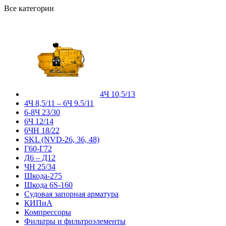
Все категории
4Ч 10,5/13
4Ч 8,5/11 – 6Ч 9.5/11
6-8Ч 23/30
6Ч 12/14
6ЧН 18/22
SKL (NVD-26, 36, 48)
Г60-Г72
Д6 – Д12
ЧН 25/34
Шкода-275
Шкода 6S-160
Судовая запорная арматура
КИПиА
Компрессоры
Фильтры и фильтроэлементы