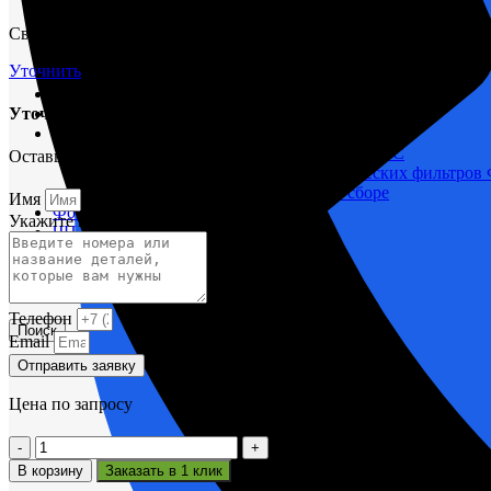
М400 (401), М500, М756 ("Звезда")
Свяжитесь с нами через форму и мы проконсультируем вас по т
Пускатели
Разное
Уточнить
Светильники судовые
Сигнализация и автоматика
Уточнить срок поставки
Судовая запорная арматура
Фильтры и фильтроэлементы
Корпусы гидравлических фильтров ФГС
Оставьте заявку и мы вам поможем.
Фильтрующие элементы гидравлических фильтров
Фильтры гидравлические ФГС в сборе
Имя
Фонари
Укажите название или номера деталей
ЧН 25/34
Шкода 6S-160
Шкода-275
Электродвигатели
Телефон
Поиск
Email
Отправить заявку
Цена по запросу
Количество
товара
В корзину
Заказать в 1 клик
Шайба