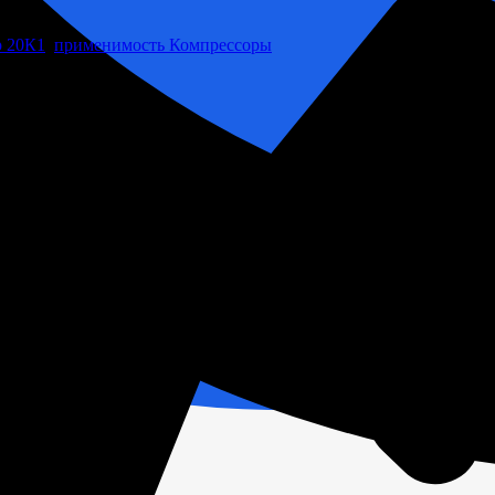
р 20К1
,
применимость Компрессоры