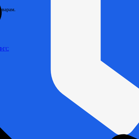
оварам.
 ФГС