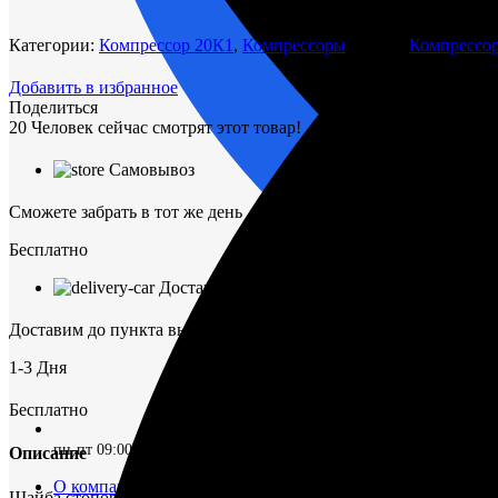
стопорная
2ок1.8.04
Категории:
Компрессор 20К1
,
Компрессоры
Метки:
Компрессо
Добавить в избранное
Поделиться
20
Человек сейчас смотрят этот товар!
Самовывоз
Сможете забрать в тот же день
Бесплатно
Доставка ТК
Доставим до пункта выдачи в г. Омск
1-3 Дня
Бесплатно
пн-пт 09:00–17:00 (UTC+6)
Описание
О компании
Шайба стопорная 2ок1.8.04 в наличии по низкой цене.