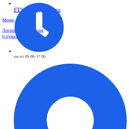
FTS-omsk@mail.ru
Меню
Логин / Регистрация
0
пунктов
0,00
₽
пн-пт 09:00–17:00