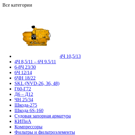
Все категории
4Ч 10,5/13
4Ч 8,5/11 – 6Ч 9.5/11
6-8Ч 23/30
6Ч 12/14
6ЧН 18/22
SKL (NVD-26, 36, 48)
Г60-Г72
Д6 – Д12
ЧН 25/34
Шкода-275
Шкода 6S-160
Судовая запорная арматура
КИПиА
Компрессоры
Фильтры и фильтроэлементы