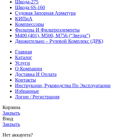
Шкода-275
Шкода 6S-160
Судовая Запорная Арматура
КИПиА
Компрессоры
Фильтры И Фильтроэлементы
М400 (401), М500, М756 (“Звезда”)
Движительно – Рулевой Комплекс (ДРК)
Главная
Каталог
Услуги
О Компании
Доставка И Оплата
Контакты
Инструкции, Руководства По Эксплуатации
Избранные
Логин / Регистрация
Корзина
Закрыть
Вход
Закрыть
Нет аккаунта?