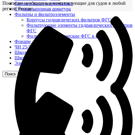
Поставим необходимые комплектующие для судов в любой
Сигнализация и автоматика
регион России.
Судовая запорная арматура
Фильтры и фильтроэлементы
Корпусы гидравлических фильтров ФГС
Фильтрующие элементы гидравлических фильтров
ФГС
Фильтры гидравлические ФГС в сборе
Фонари
ЧН 25/34
Шкода 6S-160
Шкода-275
Электродвигатели
Поиск