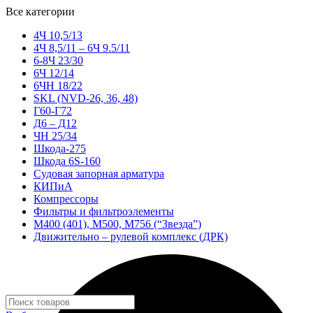
Все категории
4Ч 10,5/13
4Ч 8,5/11 – 6Ч 9.5/11
6-8Ч 23/30
6Ч 12/14
6ЧН 18/22
SKL (NVD-26, 36, 48)
Г60-Г72
Д6 – Д12
ЧН 25/34
Шкода-275
Шкода 6S-160
Судовая запорная арматура
КИПиА
Компрессоры
Фильтры и фильтроэлементы
М400 (401), М500, М756 (“Звезда”)
Движительно – рулевой комплекс (ДРК)