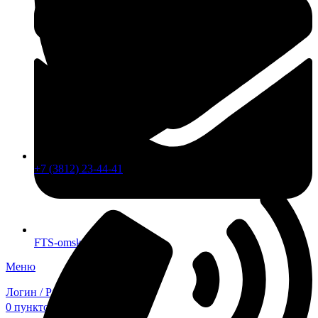
+7 (3812) 23-44-41
FTS-omsk@mail.ru
Меню
Логин / Регистрация
0
пунктов
0,00
₽