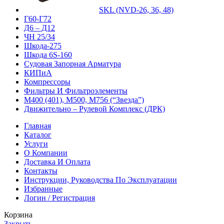
SKL (NVD-26, 36, 48)
Г60-Г72
Д6 – Д12
ЧН 25/34
Шкода-275
Шкода 6S-160
Судовая Запорная Арматура
КИПиА
Компрессоры
Фильтры И Фильтроэлементы
М400 (401), М500, М756 (“Звезда”)
Движительно – Рулевой Комплекс (ДРК)
Главная
Каталог
Услуги
О Компании
Доставка И Оплата
Контакты
Инструкции, Руководства По Эксплуатации
Избранные
Логин / Регистрация
Корзина
Закрыть