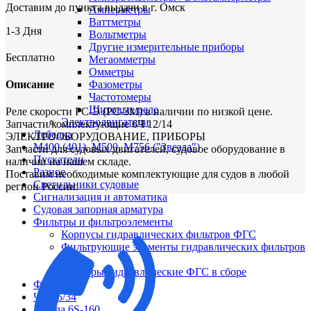
Доставим до пункта выдачи в г. Омск
Амперметры
Ваттметры
1-3 Дня
Вольтметры
Другие измерительные приборы
Бесплатно
Мегаомметры
Омметры
Описание
Фазометры
Частотомеры
Щитовые реле
Реле скорости РС-Э (РС-3М) в наличии по низкой цене.
Электродвигатели
Запчасти/комплектующие 6Ч 12/14
Лебедка
ЭЛЕКТРООБОРУДОВАНИЕ, ПРИБОРЫ
М400 (401), М500, М756 ("Звезда")
Запчасти для судовых двигателей, судовое оборудование в
Пускатели
наличии на нашем складе.
Разное
Поставим необходимые комплектующие для судов в любой
Светильники судовые
регион России.
Сигнализация и автоматика
Судовая запорная арматура
Фильтры и фильтроэлементы
Корпусы гидравлических фильтров ФГС
Фильтрующие элементы гидравлических фильтров
ФГС
Фильтры гидравлические ФГС в сборе
Фонари
ЧН 25/34
Шкода 6S-160