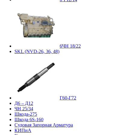
6ЧН 18/22
SKL (NVD-26, 36, 48)
Г60-Г72
Д6 – Д12
ЧН 25/34
Шкода-275
Шкода 6S-160
Судовая Запорная Арматура
КИПиА