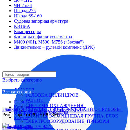
Д6 – Д12
ЧН 25/34
Шкода-275
Шкода 6S-160
Судовая запорная арматура
КИПиА
Компрессоры
Фильтры и фильтроэлементы
М400 (401), М500, М756 (“Звезда”)
Движительно – рулевой комплекс (ДРК)
Выбрать категорию
4Ч 10,5/13
Все категории
ГОЛОВКА ЦИЛИНДРОВ
РАЗНОЕ
Главная
СИСТЕМА ОХЛАЖДЕНИЯ
Каталог
Главная
6Ч 12/14
ЭЛЕКТРООБОРУДОВАНИЕ, ПРИБОРЫ
ТОПЛИВНАЯ СИСТЕМА
Инструкции и руководства
Реле скорости РС-Э (РС-3М)
ЦИЛИНДРО-ПОРШНЕВАЯ ГРУППА, БЛОК
Услуги
ЭЛЕКТРООБОРУДОВАНИЕ, ПРИБОРЫ
4Ч 8,5/11 – 6Ч 9.5/11
Заказать детали