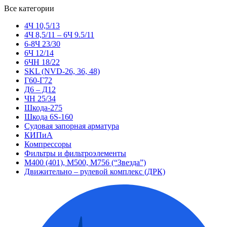
Все категории
4Ч 10,5/13
4Ч 8,5/11 – 6Ч 9.5/11
6-8Ч 23/30
6Ч 12/14
6ЧН 18/22
SKL (NVD-26, 36, 48)
Г60-Г72
Д6 – Д12
ЧН 25/34
Шкода-275
Шкода 6S-160
Судовая запорная арматура
КИПиА
Компрессоры
Фильтры и фильтроэлементы
М400 (401), М500, М756 (“Звезда”)
Движительно – рулевой комплекс (ДРК)