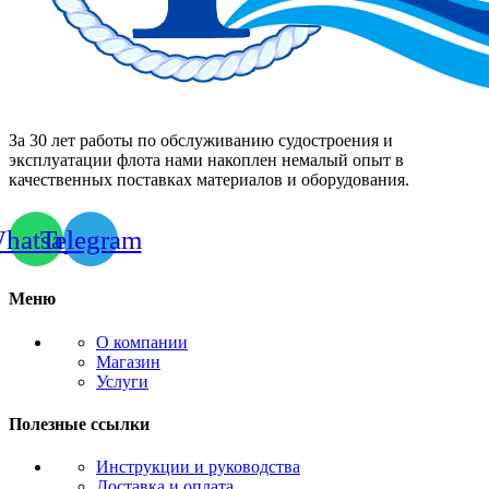
За 30 лет работы по обслуживанию судостроения и
эксплуатации флота нами накоплен немалый опыт в
качественных поставках материалов и оборудования.
hatsapp
Telegram
Меню
О компании
Магазин
Услуги
Полезные ссылки
Инструкции и руководства
Доставка и оплата