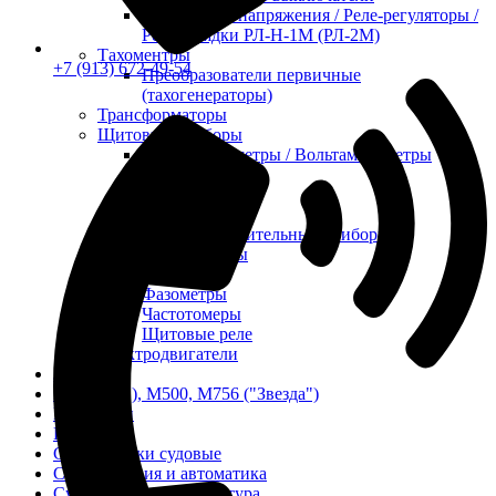
Корректоры напряжения / Реле-регуляторы /
Реле зарядки РЛ-Н-1М (РЛ-2М)
Тахоментры
+7 (913) 672-49-54
Преобразователи первичные
(тахогенераторы)
Трансформаторы
Щитовые приборы
Ампервольтметры / Вольтамперметры
Амперметры
Ваттметры
Вольтметры
Другие измерительные приборы
Мегаомметры
Омметры
Фазометры
Частотомеры
Щитовые реле
Электродвигатели
Лебедка
М400 (401), М500, М756 ("Звезда")
Пускатели
Разное
Светильники судовые
Сигнализация и автоматика
Судовая запорная арматура