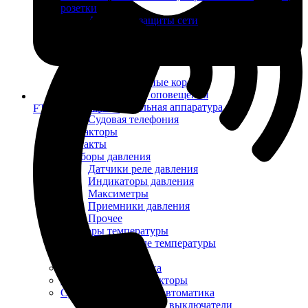
розетки
Автоматы защиты сети
Вилки
Выключатели
Панели
Розетки
Соединительные коробки
Аппаратура связи, оповещения
Звукосигнальная аппаратура
FTS-omsk@mail.ru
Судовая телефония
Контакторы
Контакты
Приборы давления
Датчики реле давления
Индикаторы давления
Максиметры
Приемники давления
Прочее
Приборы температуры
Датчики реле температуры
Реле скорости
Реле уровня и потока
Светильники, прожекторы
Судовая электрика и автоматика
Автоматические выключатели