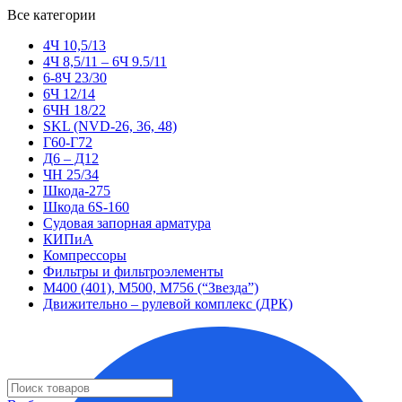
Все категории
4Ч 10,5/13
4Ч 8,5/11 – 6Ч 9.5/11
6-8Ч 23/30
6Ч 12/14
6ЧН 18/22
SKL (NVD-26, 36, 48)
Г60-Г72
Д6 – Д12
ЧН 25/34
Шкода-275
Шкода 6S-160
Судовая запорная арматура
КИПиА
Компрессоры
Фильтры и фильтроэлементы
М400 (401), М500, М756 (“Звезда”)
Движительно – рулевой комплекс (ДРК)