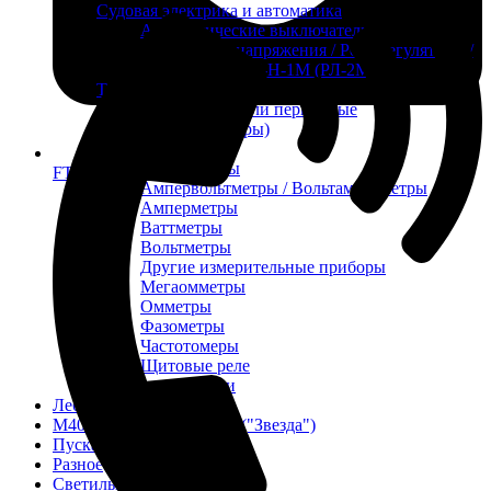
Судовая электрика и автоматика
Автоматические выключатели
Корректоры напряжения / Реле-регуляторы /
Реле зарядки РЛ-Н-1М (РЛ-2М)
Тахоментры
Преобразователи первичные
(тахогенераторы)
Трансформаторы
Щитовые приборы
FTS-omsk@mail.ru
Ампервольтметры / Вольтамперметры
Амперметры
Ваттметры
Вольтметры
Другие измерительные приборы
Мегаомметры
Омметры
Фазометры
Частотомеры
Щитовые реле
Электродвигатели
Лебедка
М400 (401), М500, М756 ("Звезда")
Пускатели
Разное
Светильники судовые