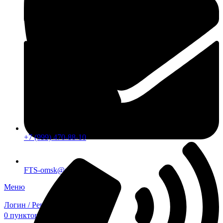
+7 (999) 470-88-10
FTS-omsk@mail.ru
Меню
Логин / Регистрация
0
пунктов
0,00
₽