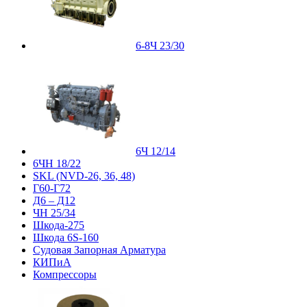
6-8Ч 23/30
6Ч 12/14
6ЧН 18/22
SKL (NVD-26, 36, 48)
Г60-Г72
Д6 – Д12
ЧН 25/34
Шкода-275
Шкода 6S-160
Судовая Запорная Арматура
КИПиА
Компрессоры