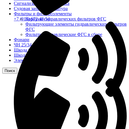
Сигнализация и автоматика
Судовая запорная арматура
Фильтры и фильтроэлементы
Корпусы гидравлических фильтров ФГС
+7 (913) 672-49-54
Фильтрующие элементы гидравлических фильтров
ФГС
Фильтры гидравлические ФГС в сборе
Фонари
ЧН 25/34
Шкода 6S-160
Шкода-275
Электродвигатели
Поиск