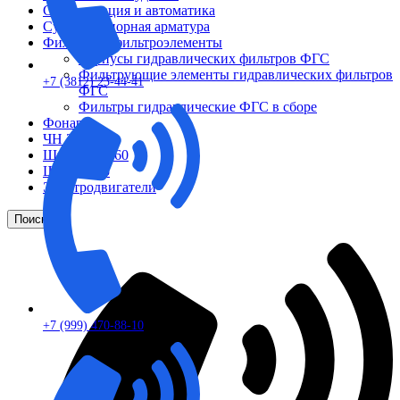
Сигнализация и автоматика
Судовая запорная арматура
Фильтры и фильтроэлементы
Корпусы гидравлических фильтров ФГС
Фильтрующие элементы гидравлических фильтров
+7 (3812) 23-44-41
ФГС
Фильтры гидравлические ФГС в сборе
Фонари
ЧН 25/34
Шкода 6S-160
Шкода-275
Электродвигатели
Поиск
+7 (999) 470-88-10