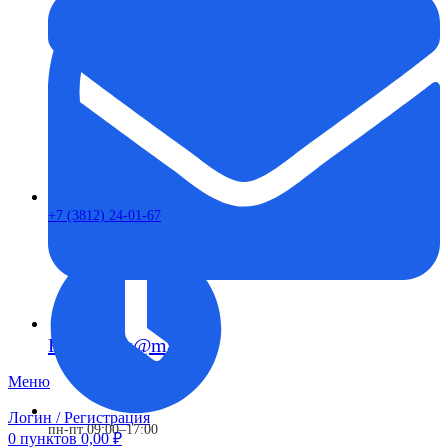
+7 (3812) 24-01-67
FTS-omsk@mail.ru
Меню
Логин / Регистрация
пн-пт 09:00–17:00
0
пунктов
0,00
₽