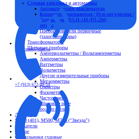
Судовая электрика и автоматика
Автоматические выключатели
Корректоры напряжения / Реле-регуляторы /
Реле зарядки РЛ-Н-1М (РЛ-2М)
Тахоментры
Преобразователи первичные
(тахогенераторы)
Трансформаторы
Щитовые приборы
FTS-omsk@mail.ru
Ампервольтметры / Вольтамперметры
Амперметры
Ваттметры
Вольтметры
Другие измерительные приборы
Мегаомметры
+7 (913) 672-49-54
Омметры
Фазометры
Частотомеры
Щитовые реле
Электродвигатели
Лебедка
М400 (401), М500, М756 ("Звезда")
Пускатели
Разное
Светильники судовые