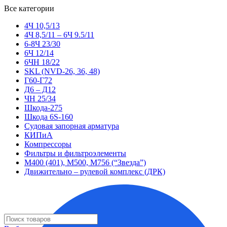
Все категории
4Ч 10,5/13
4Ч 8,5/11 – 6Ч 9.5/11
6-8Ч 23/30
6Ч 12/14
6ЧН 18/22
SKL (NVD-26, 36, 48)
Г60-Г72
Д6 – Д12
ЧН 25/34
Шкода-275
Шкода 6S-160
Судовая запорная арматура
КИПиА
Компрессоры
Фильтры и фильтроэлементы
М400 (401), М500, М756 (“Звезда”)
Движительно – рулевой комплекс (ДРК)