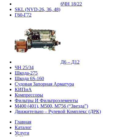
6ЧН 18/22
SKL (NVD-26, 36, 48)
Г60-Г72
Д6 – Д12
ЧН 25/34
Шкода-275
Шкода 6S-160
Судовая Запорная Арматура
КИПиА
Компрессоры
Фильтры И Фильтроэлементы
М400 (401), М500, М756 (“Звезда”)
Движительно – Рулевой Комплекс (ДРК)
Главная
Каталог
Услуги