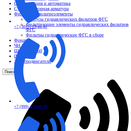
Сигнализация и автоматика
Судовая запорная арматура
Фильтры и фильтроэлементы
Корпусы гидравлических фильтров ФГС
Фильтрующие элементы гидравлических фильтров
+7 (3812) 23-44-41
ФГС
Фильтры гидравлические ФГС в сборе
Фонари
ЧН 25/34
Шкода 6S-160
Шкода-275
Электродвигатели
Поиск
+7 (999) 470-88-10