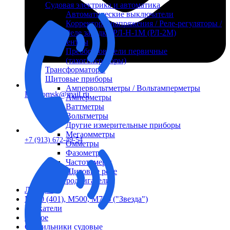
Судовая электрика и автоматика
Автоматические выключатели
Корректоры напряжения / Реле-регуляторы /
Реле зарядки РЛ-Н-1М (РЛ-2М)
Тахоментры
Преобразователи первичные
(тахогенераторы)
Трансформаторы
Щитовые приборы
Ампервольтметры / Вольтамперметры
FTS-omsk@mail.ru
Амперметры
Ваттметры
Вольтметры
Другие измерительные приборы
Мегаомметры
+7 (913) 672-49-54
Омметры
Фазометры
Частотомеры
Щитовые реле
Электродвигатели
Лебедка
М400 (401), М500, М756 ("Звезда")
Пускатели
Разное
Светильники судовые