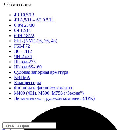
Все категории
4Ч 10,5/13
4Ч 8,5/11 – 6Ч 9.5/11
6-8Ч 23/30
6Ч 12/14
6ЧН 18/22
SKL (NVD-26, 36, 48)
Г60-Г72
Д6 – Д12
ЧН 25/34
Шкода-275
Шкода 6S-160
Судовая запорная арматура
КИПиА
Компрессоры
Фильтры и фильтроэлементы
М400 (401), М500, М756 (“Звезда”)
Движительно – рулевой комплекс (ДРК)