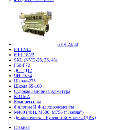
6-8Ч 23/30
6Ч 12/14
6ЧН 18/22
SKL (NVD-26, 36, 48)
Г60-Г72
Д6 – Д12
ЧН 25/34
Шкода-275
Шкода 6S-160
Судовая Запорная Арматура
КИПиА
Компрессоры
Фильтры И Фильтроэлементы
М400 (401), М500, М756 (“Звезда”)
Движительно – Рулевой Комплекс (ДРК)
Главная