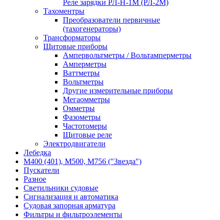
Реле зарядки РЛ-Н-1М (РЛ-2М)
Тахоментры
Преобразователи первичные
(тахогенераторы)
Трансформаторы
Щитовые приборы
Ампервольтметры / Вольтамперметры
Амперметры
Ваттметры
Вольтметры
Другие измерительные приборы
Мегаомметры
Омметры
Фазометры
Частотомеры
Щитовые реле
Электродвигатели
Лебедка
М400 (401), М500, М756 ("Звезда")
Пускатели
Разное
Светильники судовые
Сигнализация и автоматика
Судовая запорная арматура
Фильтры и фильтроэлементы