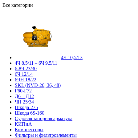
Все категории
4Ч 10,5/13
4Ч 8,5/11 – 6Ч 9.5/11
6-8Ч 23/30
6Ч 12/14
6ЧН 18/22
SKL (NVD-26, 36, 48)
Г60-Г72
Д6 – Д12
ЧН 25/34
Шкода-275
Шкода 6S-160
Судовая запорная арматура
КИПиА
Компрессоры
Фильтры и фильтроэлементы