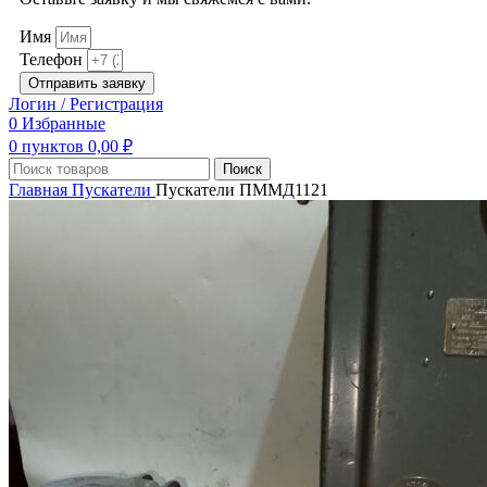
Имя
Телефон
Отправить заявку
Логин / Регистрация
0
Избранные
0
пунктов
0,00
₽
Поиск
Главная
Пускатели
Пускатели ПММД1121