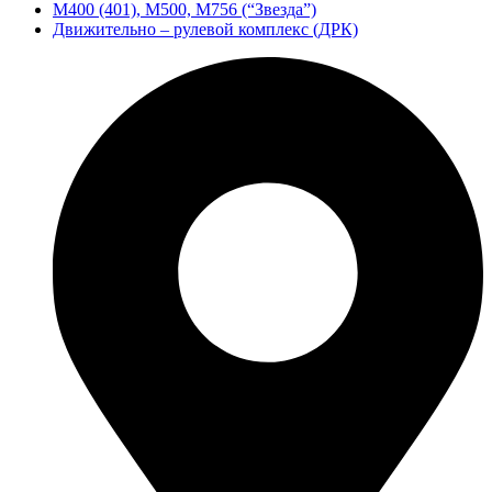
М400 (401), М500, М756 (“Звезда”)
Движительно – рулевой комплекс (ДРК)