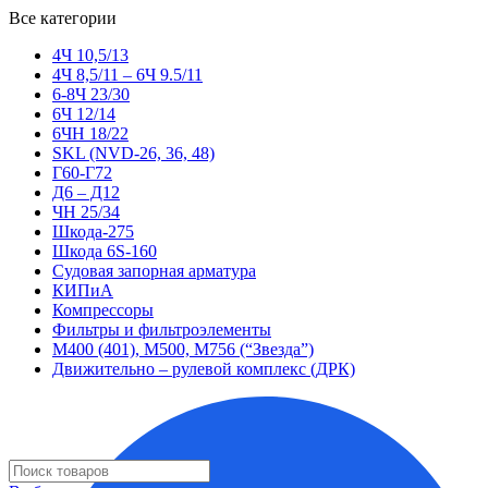
Все категории
4Ч 10,5/13
4Ч 8,5/11 – 6Ч 9.5/11
6-8Ч 23/30
6Ч 12/14
6ЧН 18/22
SKL (NVD-26, 36, 48)
Г60-Г72
Д6 – Д12
ЧН 25/34
Шкода-275
Шкода 6S-160
Судовая запорная арматура
КИПиА
Компрессоры
Фильтры и фильтроэлементы
М400 (401), М500, М756 (“Звезда”)
Движительно – рулевой комплекс (ДРК)