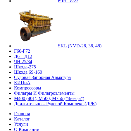
6ЧН 18/22
SKL (NVD-26, 36, 48)
Г60-Г72
Д6 – Д12
ЧН 25/34
Шкода-275
Шкода 6S-160
Судовая Запорная Арматура
КИПиА
Компрессоры
Фильтры И Фильтроэлементы
М400 (401), М500, М756 (“Звезда”)
Движительно – Рулевой Комплекс (ДРК)
Главная
Каталог
Услуги
О Компании