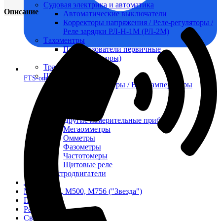
Судовая электрика и автоматика
Описание
Автоматические выключатели
Корректоры напряжения / Реле-регуляторы /
Реле зарядки РЛ-Н-1М (РЛ-2М)
Тахоментры
Преобразователи первичные
(тахогенераторы)
Трансформаторы
Щитовые приборы
FTS-omsk@mail.ru
Ампервольтметры / Вольтамперметры
Амперметры
Ваттметры
Вольтметры
Другие измерительные приборы
Мегаомметры
Омметры
Фазометры
Частотомеры
Щитовые реле
Электродвигатели
Лебедка
М400 (401), М500, М756 ("Звезда")
Пускатели
Разное
Светильники судовые