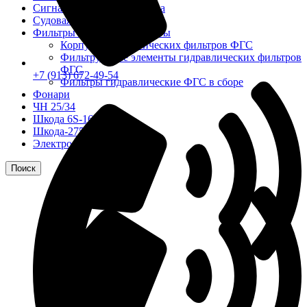
Сигнализация и автоматика
Судовая запорная арматура
Фильтры и фильтроэлементы
Корпусы гидравлических фильтров ФГС
Фильтрующие элементы гидравлических фильтров
ФГС
+7 (913) 672-49-54
Фильтры гидравлические ФГС в сборе
Фонари
ЧН 25/34
Шкода 6S-160
Шкода-275
Электродвигатели
Поиск