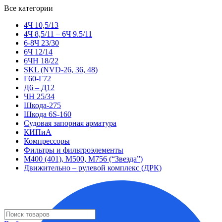
Все категории
4Ч 10,5/13
4Ч 8,5/11 – 6Ч 9.5/11
6-8Ч 23/30
6Ч 12/14
6ЧН 18/22
SKL (NVD-26, 36, 48)
Г60-Г72
Д6 – Д12
ЧН 25/34
Шкода-275
Шкода 6S-160
Судовая запорная арматура
КИПиА
Компрессоры
Фильтры и фильтроэлементы
М400 (401), М500, М756 (“Звезда”)
Движительно – рулевой комплекс (ДРК)