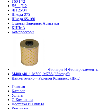
Г60-Г72
Д6 – Д12
ЧН 25/34
Шкода-275
Шкода 6S-160
Судовая Запорная Арматура
КИПиА
Компрессоры
Фильтры И Фильтроэлементы
М400 (401), М500, М756 (“Звезда”)
Движительно – Рулевой Комплекс (ДРК)
Главная
Каталог
Услуги
О Компании
Доставка И Оплата
Контакты