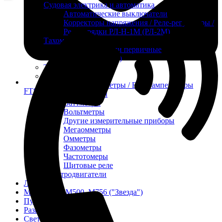
Судовая электрика и автоматика
Автоматические выключатели
Корректоры напряжения / Реле-регуляторы /
Реле зарядки РЛ-Н-1М (РЛ-2М)
Тахоментры
Преобразователи первичные
(тахогенераторы)
Трансформаторы
Щитовые приборы
Ампервольтметры / Вольтамперметры
FTS-omsk@mail.ru
Амперметры
Ваттметры
Вольтметры
Другие измерительные приборы
Мегаомметры
Омметры
Фазометры
Частотомеры
Щитовые реле
Электродвигатели
Лебедка
М400 (401), М500, М756 ("Звезда")
Пускатели
Разное
Светильники судовые