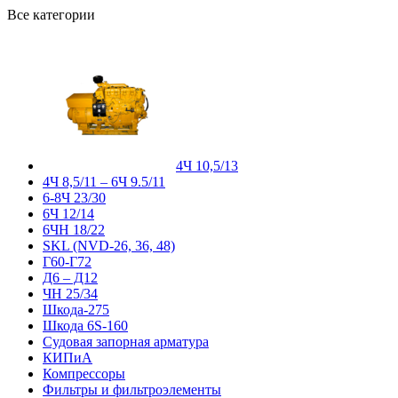
Все категории
4Ч 10,5/13
4Ч 8,5/11 – 6Ч 9.5/11
6-8Ч 23/30
6Ч 12/14
6ЧН 18/22
SKL (NVD-26, 36, 48)
Г60-Г72
Д6 – Д12
ЧН 25/34
Шкода-275
Шкода 6S-160
Судовая запорная арматура
КИПиА
Компрессоры
Фильтры и фильтроэлементы