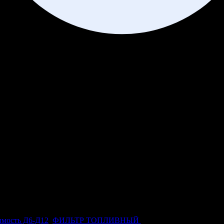
мость Д6-Д12
,
ФИЛЬТР ТОПЛИВНЫЙ