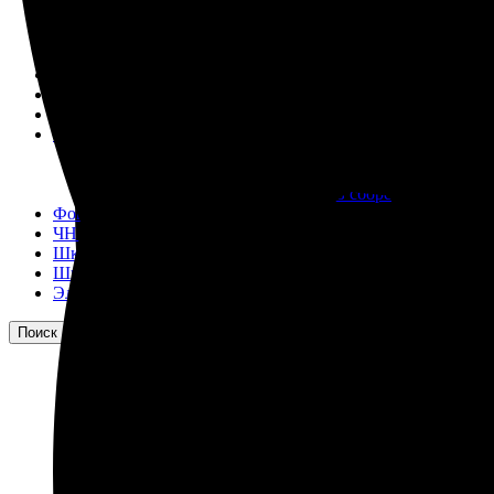
М400 (401), М500, М756 ("Звезда")
Пускатели
Разное
Светильники судовые
Сигнализация и автоматика
Судовая запорная арматура
Фильтры и фильтроэлементы
Корпусы гидравлических фильтров ФГС
Фильтрующие элементы гидравлических фильтров
Фильтры гидравлические ФГС в сборе
Фонари
ЧН 25/34
Шкода 6S-160
Шкода-275
Электродвигатели
Поиск