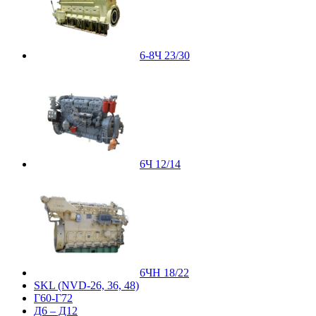
6-8Ч 23/30
6Ч 12/14
6ЧН 18/22
SKL (NVD-26, 36, 48)
Г60-Г72
Д6 – Д12