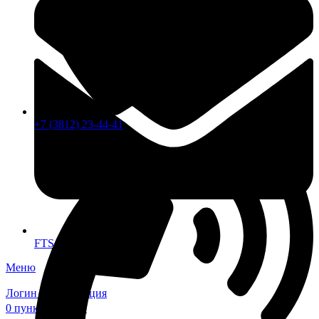
+7 (3812) 23-44-41
FTS-omsk@mail.ru
Меню
Логин / Регистрация
0
пунктов
0,00
₽