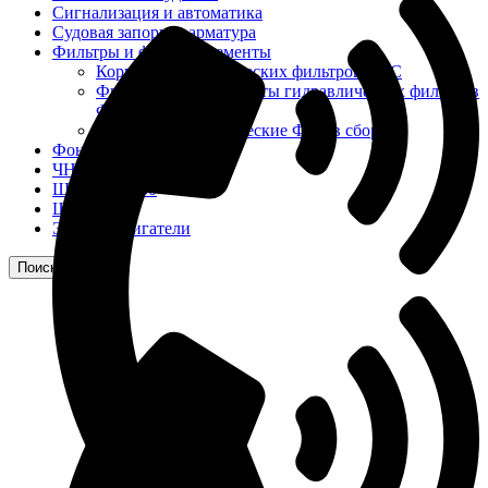
Сигнализация и автоматика
Судовая запорная арматура
Фильтры и фильтроэлементы
Корпусы гидравлических фильтров ФГС
Фильтрующие элементы гидравлических фильтров
ФГС
Фильтры гидравлические ФГС в сборе
Фонари
ЧН 25/34
Шкода 6S-160
Шкода-275
Электродвигатели
Поиск