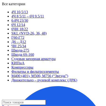
Все категории
4Ч 10,5/13
4Ч 8,5/11 – 6Ч 9.5/11
6-8Ч 23/30
6Ч 12/14
6ЧН 18/22
SKL (NVD-26, 36, 48)
Г60-Г72
Д6 – Д12
ЧН 25/34
Шкода-275
Шкода 6S-160
Судовая запорная арматура
КИПиА
Компрессоры
Фильтры и фильтроэлементы
М400 (401), М500, М756 (“Звезда”)
Движительно – рулевой комплекс (ДРК)