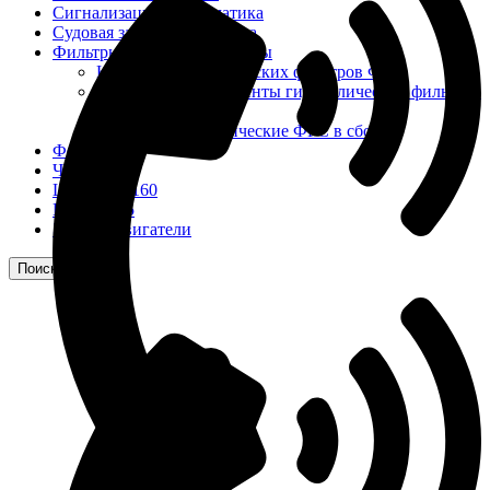
Сигнализация и автоматика
Судовая запорная арматура
Фильтры и фильтроэлементы
Корпусы гидравлических фильтров ФГС
Фильтрующие элементы гидравлических фильтров
ФГС
Фильтры гидравлические ФГС в сборе
Фонари
ЧН 25/34
Шкода 6S-160
Шкода-275
Электродвигатели
Поиск