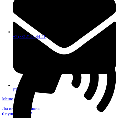
+7 (3812) 23-44-41
FTS-omsk@mail.ru
Меню
Логин / Регистрация
0
пунктов
0,00
₽