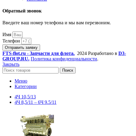
Обратный звонок
Введите ваш номер телефона и мы вам перезвоним.
Имя
Телефон
Отправить заявку
FTS-flot.ru - Запчасти для флота.
2024 Разработано в
D3-
GROUP.RU.
Политика конфиденциальности
.
Закрыть
Поиск
Меню
Категории
4Ч 10,5/13
4Ч 8,5/11 – 6Ч 9.5/11