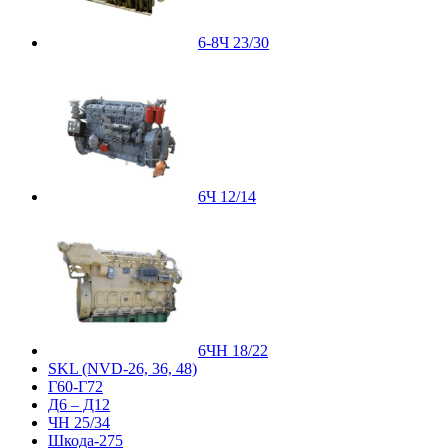
6-8Ч 23/30
6Ч 12/14
6ЧН 18/22
SKL (NVD-26, 36, 48)
Г60-Г72
Д6 – Д12
ЧН 25/34
Шкода-275