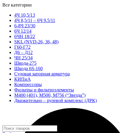
Все категории
4Ч 10,5/13
4Ч 8,5/11 – 6Ч 9.5/11
6-8Ч 23/30
6Ч 12/14
6ЧН 18/22
SKL (NVD-26, 36, 48)
Г60-Г72
Д6 – Д12
ЧН 25/34
Шкода-275
Шкода 6S-160
Судовая запорная арматура
КИПиА
Компрессоры
Фильтры и фильтроэлементы
М400 (401), М500, М756 (“Звезда”)
Движительно – рулевой комплекс (ДРК)