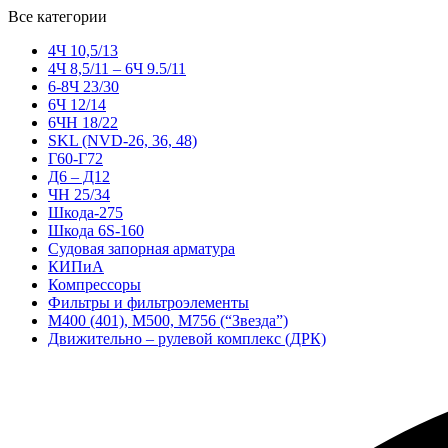
Все категории
4Ч 10,5/13
4Ч 8,5/11 – 6Ч 9.5/11
6-8Ч 23/30
6Ч 12/14
6ЧН 18/22
SKL (NVD-26, 36, 48)
Г60-Г72
Д6 – Д12
ЧН 25/34
Шкода-275
Шкода 6S-160
Судовая запорная арматура
КИПиА
Компрессоры
Фильтры и фильтроэлементы
М400 (401), М500, М756 (“Звезда”)
Движительно – рулевой комплекс (ДРК)