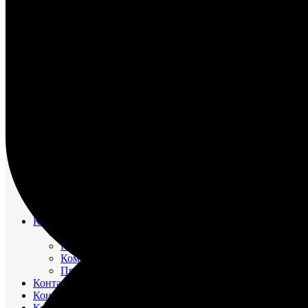
НАСОС ВОДЯНОЙ
НАСОС ЗАБОРТНОЙ ВОДЫ
НАСОС МАСЛЯНЫЙ
НАСОС ТОПЛИВНЫЙ
НАСОС ТОПЛИВОПОДКАЧИВАЮЩИЙ
НАСОС ЭЛЕКТРОМАСЛОПРОКАЧИВАЮЩИЙ
ОХЛАДИТЕЛИ
РЕВЕРС-РЕДУКТОР
ТРУБОПРОВОД ВОДЯНОЙ
ТРУБОПРОВОД ВОЗДУШНЫЙ
ТРУБОПРОВОД ТОПЛИВНЫЙ
ФИЛЬТР МАСЛЯНЫЙ
ФИЛЬТР ТОПЛИВНЫЙ
ФОРСУНКА
ШАТУН И ПОРШЕНЬ
Движительно – рулевой комплекс (ДРК)
Резинометаллический подшипник (Втулка Гудрича)
Компрессоры
Компрессор 20К1
Компрессор К2-150
Компрессор КВД-М(Г)
Прокладки красно-медные
Контакторы
Контроллеры
Контрольно-измерительные приборы (КИПиА)