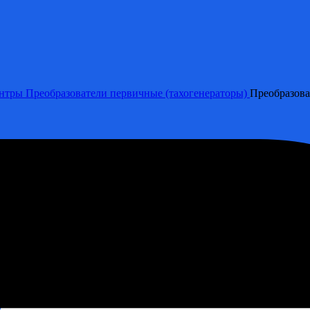
ентры
Преобразователи первичные (тахогенераторы)
Преобразова
су
ы (КИПиА). Быстрая поставка со склада!