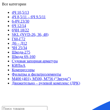
Все категории
4Ч 10,5/13
4Ч 8,5/11 – 6Ч 9.5/11
6-8Ч 23/30
6Ч 12/14
6ЧН 18/22
SKL (NVD-26, 36, 48)
Г60-Г72
Д6 – Д12
ЧН 25/34
Шкода-275
Шкода 6S-160
Судовая запорная арматура
КИПиА
Компрессоры
Фильтры и фильтроэлементы
М400 (401), М500, М756 (“Звезда”)
Движительно – рулевой комплекс (ДРК)