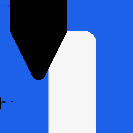
Реле зарядки РЛ-Н-1М (РЛ-2М)
оварам.