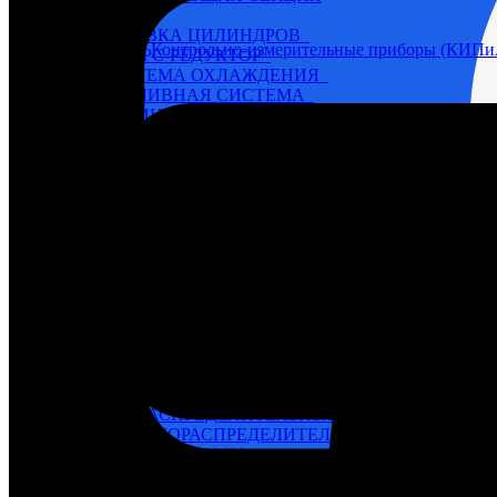
6Ч 12/14
ГОЛОВКА ЦИЛИНДРОВ
Назначение / тип
Контрольно-измерительные приборы (КИПи
РЕВЕРС-РЕДУКТОР
СИСТЕМА ОХЛАЖДЕНИЯ
ТОПЛИВНАЯ СИСТЕМА
ЦИЛИНДРО-ПОРШНЕВАЯ ГРУППА, БЛОК
ЭЛЕКТРООБОРУДОВАНИЕ, ПРИБОРЫ
6ЧН 18/22
НАГНЕТАЮЩАЯ СЕКЦИЯ
SKL (NVD-26, 36, 48)
NVD 26
NVD 36
NVD 48
Автоматические выключатели
Г60-Г72
Генераторы
Д6 – Д12
БЛОК ЦИЛИНДРОВ
ВАЛ КОЛЕНЧАТЫЙ
ВАЛ ОТБОРА МОЩНОСТИ
ВАЛ РАСПРЕДЕЛИТЕЛЬНЫЙ
ВОЗДУХОРАСПРЕДЕЛИТЕЛЬ
ГОЛОВКА БЛОКА
КАРТЕР
НАГНЕТАЮЩАЯ СЕКЦИЯ