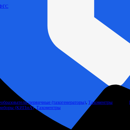
 ФГС
образователи первичные (тахогенераторы)
,
Тахоментры
Метки:
приборы (КИПиА)
,
Тахоментры