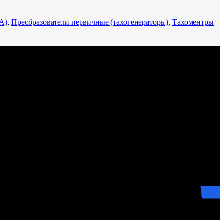
А)
,
Преобразователи первичные (тахогенераторы)
,
Тахоментры