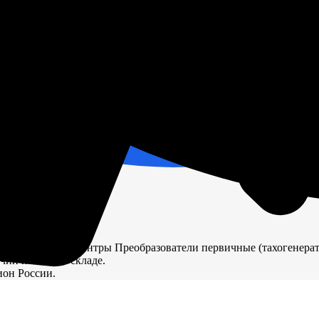
 (КИПиА) Тахоментры Преобразователи первичные (тахогенера
ичии на нашем складе.
ион России.