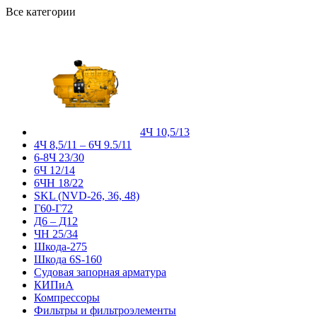
Все категории
4Ч 10,5/13
4Ч 8,5/11 – 6Ч 9.5/11
6-8Ч 23/30
6Ч 12/14
6ЧН 18/22
SKL (NVD-26, 36, 48)
Г60-Г72
Д6 – Д12
ЧН 25/34
Шкода-275
Шкода 6S-160
Судовая запорная арматура
КИПиА
Компрессоры
Фильтры и фильтроэлементы