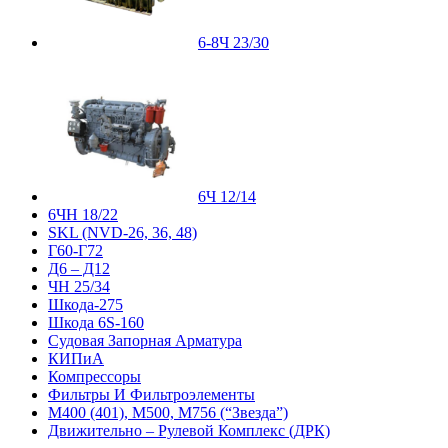
6-8Ч 23/30
6Ч 12/14
6ЧН 18/22
SKL (NVD-26, 36, 48)
Г60-Г72
Д6 – Д12
ЧН 25/34
Шкода-275
Шкода 6S-160
Судовая Запорная Арматура
КИПиА
Компрессоры
Фильтры И Фильтроэлементы
М400 (401), М500, М756 (“Звезда”)
Движительно – Рулевой Комплекс (ДРК)