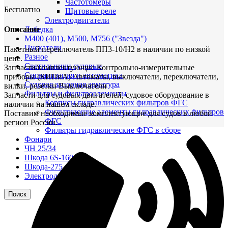
Частотомеры
Бесплатно
Щитовые реле
Электродвигатели
Описание
Лебедка
М400 (401), М500, М756 ("Звезда")
Пускатели
Пакетный переключатель ПП3-10/Н2 в наличии по низкой
Разное
цене.
Светильники судовые
Запчасти/комплектующие Контрольно-измерительные
Сигнализация и автоматика
приборы (КИПиА) Автоматы, выключатели, переключатели,
Судовая запорная арматура
вилки, розетки Выключатели
Фильтры и фильтроэлементы
Запчасти для судовых двигателей, судовое оборудование в
Корпусы гидравлических фильтров ФГС
наличии на нашем складе.
Фильтрующие элементы гидравлических фильтров
Поставим необходимые комплектующие для судов в любой
ФГС
регион России.
Фильтры гидравлические ФГС в сборе
Фонари
ЧН 25/34
Шкода 6S-160
Шкода-275
Электродвигатели
Поиск