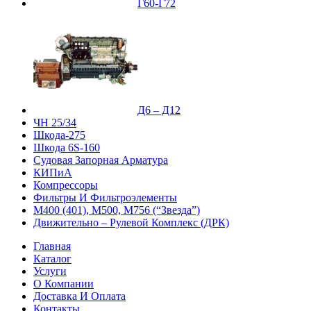
Г60-Г72
Д6 – Д12
ЧН 25/34
Шкода-275
Шкода 6S-160
Судовая Запорная Арматура
КИПиА
Компрессоры
Фильтры И Фильтроэлементы
М400 (401), М500, М756 (“Звезда”)
Движительно – Рулевой Комплекс (ДРК)
Главная
Каталог
Услуги
О Компании
Доставка И Оплата
Контакты