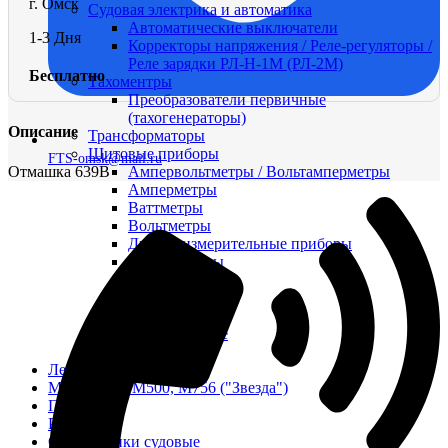
г. Омск
Судовая электрика и автоматика
Автоматические выключатели
1-3 Дня
Корректоры напряжения / Реле-регуляторы /
Реле зарядки РЛ-Н-1М (РЛ-2М)
Бесплатно
Тахоментры
Преобразователи первичные
(тахогенераторы)
Описание
Трансформаторы
Щитовые приборы
FTS-omsk@mail.ru
Отмашка 639В
Ампервольтметры / Вольтамперметры
Амперметры
Ваттметры
Вольтметры
Другие измерительные приборы
Мегаомметры
Омметры
Фазометры
Частотомеры
Щитовые реле
Электродвигатели
Лебедка
М400 (401), М500, М756 ("Звезда")
Пускатели
Разное
Светильники судовые