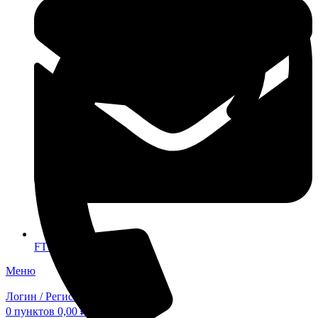
FTS-omsk@mail.ru
Меню
Логин / Регистрация
0
пунктов
0,00
₽