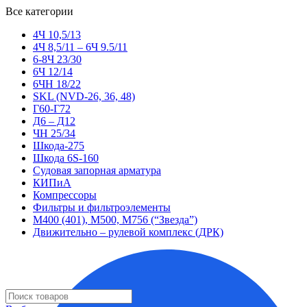
Все категории
4Ч 10,5/13
4Ч 8,5/11 – 6Ч 9.5/11
6-8Ч 23/30
6Ч 12/14
6ЧН 18/22
SKL (NVD-26, 36, 48)
Г60-Г72
Д6 – Д12
ЧН 25/34
Шкода-275
Шкода 6S-160
Судовая запорная арматура
КИПиА
Компрессоры
Фильтры и фильтроэлементы
М400 (401), М500, М756 (“Звезда”)
Движительно – рулевой комплекс (ДРК)