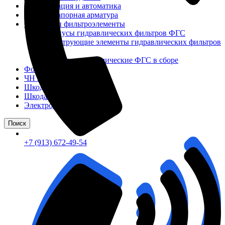
Сигнализация и автоматика
Судовая запорная арматура
Фильтры и фильтроэлементы
Корпусы гидравлических фильтров ФГС
Фильтрующие элементы гидравлических фильтров
ФГС
Фильтры гидравлические ФГС в сборе
Фонари
ЧН 25/34
Шкода 6S-160
Шкода-275
Электродвигатели
Поиск
+7 (913) 672-49-54