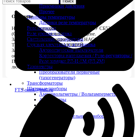
Максиметры
Поиск
Приемники давления
Прочее
Описание
Приборы температуры
Датчики реле температуры
Реле скорости
Насос топливоподкачивающий БНК-12У СБ532-00
Реле уровня и потока
(СБ332-00-7) в наличии по низкой цене.
Светильники, прожекторы
Запчасти/комплектующие Д6-Д12 НАСОС
Судовая электрика и автоматика
ТОПЛИВОПОДКАЧИВАЮЩИЙ
Автоматические выключатели
Запчасти для судовых двигателей, судовое
Корректоры напряжения / Реле-регуляторы /
оборудование в наличии на нашем складе.
Реле зарядки РЛ-Н-1М (РЛ-2М)
Поставим необходимые комплектующие для судов в
Тахоментры
любой регион России.
Преобразователи первичные
(тахогенераторы)
Трансформаторы
Щитовые приборы
FTS-omsk@mail.ru
Ампервольтметры / Вольтамперметры
Амперметры
Ваттметры
Вольтметры
Другие измерительные приборы
Мегаомметры
Омметры
Фазометры