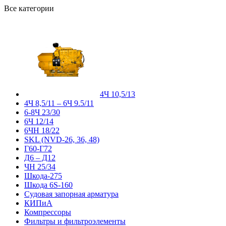
Все категории
4Ч 10,5/13
4Ч 8,5/11 – 6Ч 9.5/11
6-8Ч 23/30
6Ч 12/14
6ЧН 18/22
SKL (NVD-26, 36, 48)
Г60-Г72
Д6 – Д12
ЧН 25/34
Шкода-275
Шкода 6S-160
Судовая запорная арматура
КИПиА
Компрессоры
Фильтры и фильтроэлементы