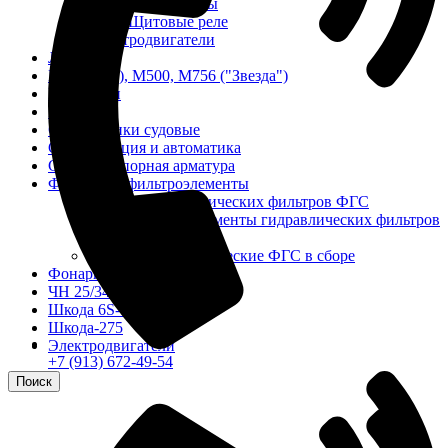
Частотомеры
Щитовые реле
Электродвигатели
Лебедка
М400 (401), М500, М756 ("Звезда")
Пускатели
Разное
Светильники судовые
Сигнализация и автоматика
Судовая запорная арматура
Фильтры и фильтроэлементы
Корпусы гидравлических фильтров ФГС
Фильтрующие элементы гидравлических фильтров
ФГС
Фильтры гидравлические ФГС в сборе
Фонари
ЧН 25/34
Шкода 6S-160
Шкода-275
Электродвигатели
+7 (913) 672-49-54
Поиск