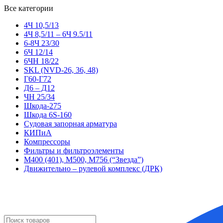
Все категории
4Ч 10,5/13
4Ч 8,5/11 – 6Ч 9.5/11
6-8Ч 23/30
6Ч 12/14
6ЧН 18/22
SKL (NVD-26, 36, 48)
Г60-Г72
Д6 – Д12
ЧН 25/34
Шкода-275
Шкода 6S-160
Судовая запорная арматура
КИПиА
Компрессоры
Фильтры и фильтроэлементы
М400 (401), М500, М756 (“Звезда”)
Движительно – рулевой комплекс (ДРК)