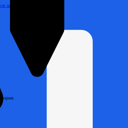
Реле зарядки РЛ-Н-1М (РЛ-2М)
оварам.