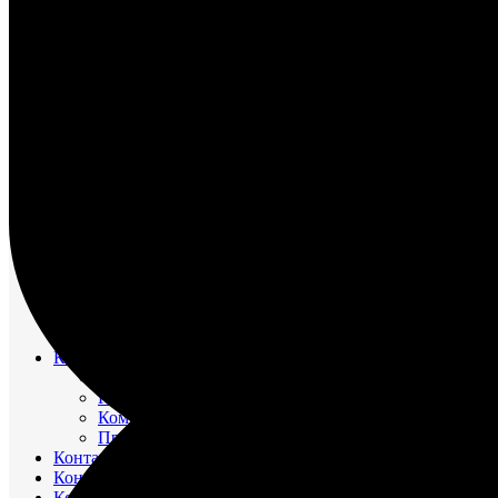
НАСОС ВОДЯНОЙ
НАСОС ЗАБОРТНОЙ ВОДЫ
НАСОС МАСЛЯНЫЙ
НАСОС ТОПЛИВНЫЙ
НАСОС ТОПЛИВОПОДКАЧИВАЮЩИЙ
НАСОС ЭЛЕКТРОМАСЛОПРОКАЧИВАЮЩИЙ
ОХЛАДИТЕЛИ
РЕВЕРС-РЕДУКТОР
ТРУБОПРОВОД ВОДЯНОЙ
ТРУБОПРОВОД ВОЗДУШНЫЙ
ТРУБОПРОВОД ТОПЛИВНЫЙ
ФИЛЬТР МАСЛЯНЫЙ
ФИЛЬТР ТОПЛИВНЫЙ
ФОРСУНКА
ШАТУН И ПОРШЕНЬ
Движительно – рулевой комплекс (ДРК)
Резинометаллический подшипник (Втулка Гудрича)
Компрессоры
Компрессор 20К1
Компрессор К2-150
Компрессор КВД-М(Г)
Прокладки красно-медные
Контакторы
Контроллеры
Контрольно-измерительные приборы (КИПиА)