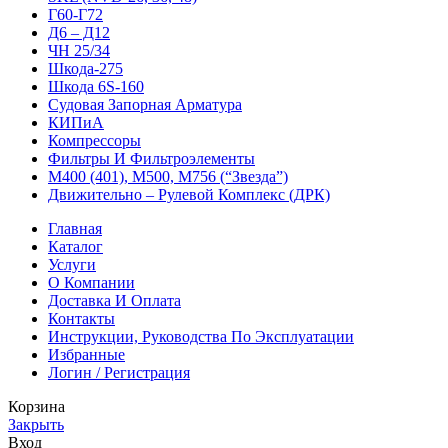
Г60-Г72
Д6 – Д12
ЧН 25/34
Шкода-275
Шкода 6S-160
Судовая Запорная Арматура
КИПиА
Компрессоры
Фильтры И Фильтроэлементы
М400 (401), М500, М756 (“Звезда”)
Движительно – Рулевой Комплекс (ДРК)
Главная
Каталог
Услуги
О Компании
Доставка И Оплата
Контакты
Инструкции, Руководства По Эксплуатации
Избранные
Логин / Регистрация
Корзина
Закрыть
Вход