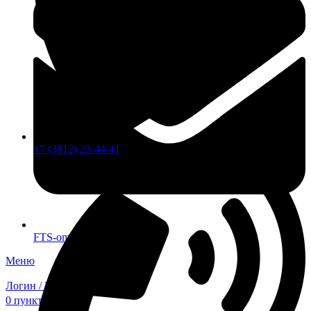
+7 (3812) 23-44-41
FTS-omsk@mail.ru
Меню
Логин / Регистрация
0
пунктов
0,00
₽