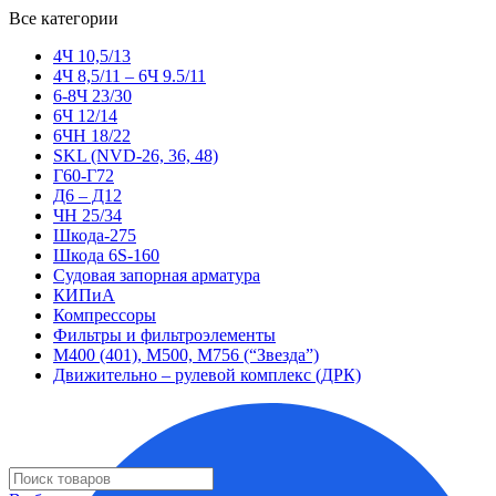
Все категории
4Ч 10,5/13
4Ч 8,5/11 – 6Ч 9.5/11
6-8Ч 23/30
6Ч 12/14
6ЧН 18/22
SKL (NVD-26, 36, 48)
Г60-Г72
Д6 – Д12
ЧН 25/34
Шкода-275
Шкода 6S-160
Судовая запорная арматура
КИПиА
Компрессоры
Фильтры и фильтроэлементы
М400 (401), М500, М756 (“Звезда”)
Движительно – рулевой комплекс (ДРК)