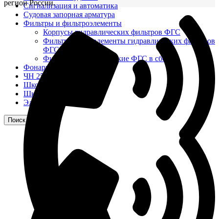
регион России.
Сигнализация и автоматика
Судовая запорная арматура
Фильтры и фильтроэлементы
Корпусы гидравлических фильтров ФГС
Фильтрующие элементы гидравлических фильтров
ФГС
Фильтры гидравлические ФГС в сборе
Фонари
ЧН 25/34
Шкода 6S-160
Шкода-275
Электродвигатели
Поиск