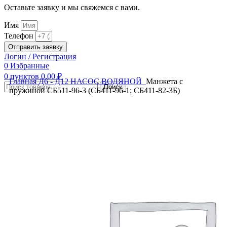
Оставьте заявку и мы свяжемся с вами.
Имя
Телефон
Отправить заявку
Логин / Регистрация
0
Избранные
0
пунктов
0,00
₽
Главная
Д6 - Д12
НАСОС ВОДЯНОЙ
Манжета с
Поиск
пружиной СБ511-96-3 (СБ411-96-1; СБ411-82-3Б)