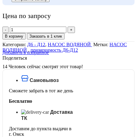
Цена по запросу
Количество
товара
В корзину
Заказать в 1 клик
Манжета
Категории:
Д6 - Д12
,
НАСОС ВОДЯНОЙ
Метки:
НАСОС
с
ВОДЯНОЙ
,
применимость Д6-Д12
пружиной
Добавить в избранное
СБ511-
Поделиться
96-
14
Человек сейчас смотрят этот товар!
3
(СБ411-
96-
Самовывоз
1;
СБ411-
Сможете забрать в тот же день
82-
3Б)
Бесплатно
Доставка
ТК
Доставим до пункта выдачи в
г. Омск