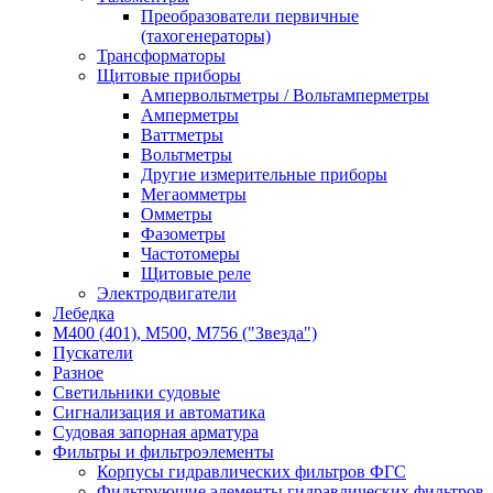
Преобразователи первичные
(тахогенераторы)
Трансформаторы
Щитовые приборы
Ампервольтметры / Вольтамперметры
Амперметры
Ваттметры
Вольтметры
Другие измерительные приборы
Мегаомметры
Омметры
Фазометры
Частотомеры
Щитовые реле
Электродвигатели
Лебедка
М400 (401), М500, М756 ("Звезда")
Пускатели
Разное
Светильники судовые
Сигнализация и автоматика
Судовая запорная арматура
Фильтры и фильтроэлементы
Корпусы гидравлических фильтров ФГС
Фильтрующие элементы гидравлических фильтров