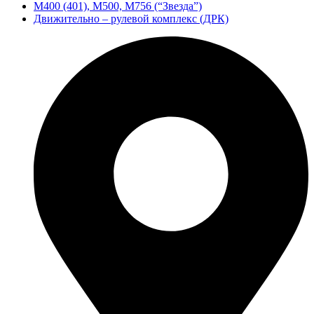
М400 (401), М500, М756 (“Звезда”)
Движительно – рулевой комплекс (ДРК)