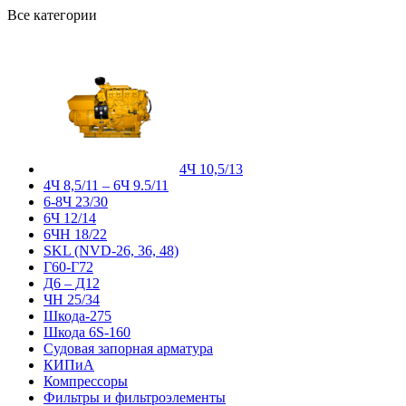
Все категории
4Ч 10,5/13
4Ч 8,5/11 – 6Ч 9.5/11
6-8Ч 23/30
6Ч 12/14
6ЧН 18/22
SKL (NVD-26, 36, 48)
Г60-Г72
Д6 – Д12
ЧН 25/34
Шкода-275
Шкода 6S-160
Судовая запорная арматура
КИПиА
Компрессоры
Фильтры и фильтроэлементы