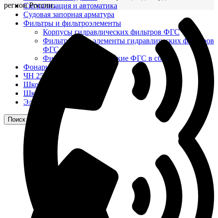
регион России.
Сигнализация и автоматика
Судовая запорная арматура
Фильтры и фильтроэлементы
Корпусы гидравлических фильтров ФГС
Фильтрующие элементы гидравлических фильтров
ФГС
Фильтры гидравлические ФГС в сборе
Фонари
ЧН 25/34
Шкода 6S-160
Шкода-275
Электродвигатели
Поиск