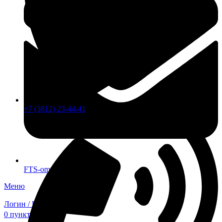
+7 (3812) 23-44-41
FTS-omsk@mail.ru
Меню
Логин / Регистрация
0
пунктов
0,00
₽