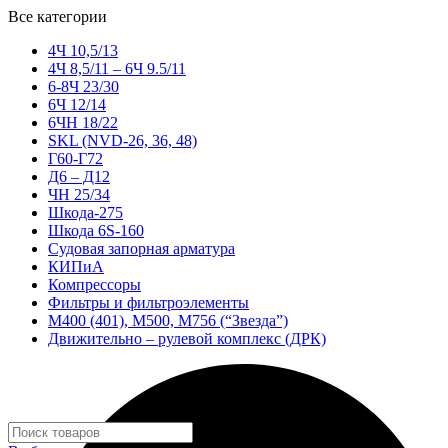
Все категории
4Ч 10,5/13
4Ч 8,5/11 – 6Ч 9.5/11
6-8Ч 23/30
6Ч 12/14
6ЧН 18/22
SKL (NVD-26, 36, 48)
Г60-Г72
Д6 – Д12
ЧН 25/34
Шкода-275
Шкода 6S-160
Судовая запорная арматура
КИПиА
Компрессоры
Фильтры и фильтроэлементы
М400 (401), М500, М756 (“Звезда”)
Движительно – рулевой комплекс (ДРК)