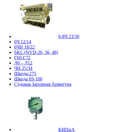
6-8Ч 23/30
6Ч 12/14
6ЧН 18/22
SKL (NVD-26, 36, 48)
Г60-Г72
Д6 – Д12
ЧН 25/34
Шкода-275
Шкода 6S-160
Судовая Запорная Арматура
КИПиА