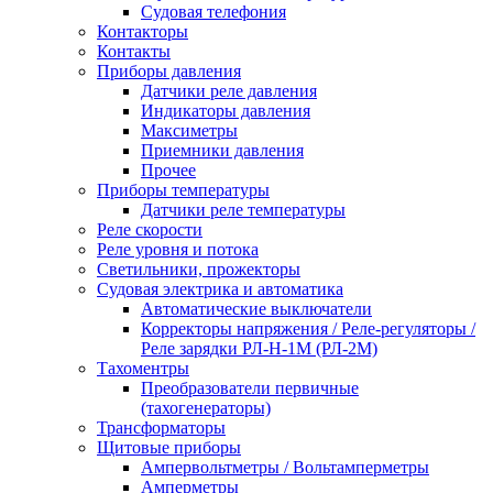
Судовая телефония
Контакторы
Контакты
Приборы давления
Датчики реле давления
Индикаторы давления
Максиметры
Приемники давления
Прочее
Приборы температуры
Датчики реле температуры
Реле скорости
Реле уровня и потока
Светильники, прожекторы
Судовая электрика и автоматика
Автоматические выключатели
Корректоры напряжения / Реле-регуляторы /
Реле зарядки РЛ-Н-1М (РЛ-2М)
Тахоментры
Преобразователи первичные
(тахогенераторы)
Трансформаторы
Щитовые приборы
Ампервольтметры / Вольтамперметры
Амперметры