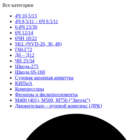
Все категории
4Ч 10,5/13
4Ч 8,5/11 – 6Ч 9.5/11
6-8Ч 23/30
6Ч 12/14
6ЧН 18/22
SKL (NVD-26, 36, 48)
Г60-Г72
Д6 – Д12
ЧН 25/34
Шкода-275
Шкода 6S-160
Судовая запорная арматура
КИПиА
Компрессоры
Фильтры и фильтроэлементы
М400 (401), М500, М756 (“Звезда”)
Движительно – рулевой комплекс (ДРК)