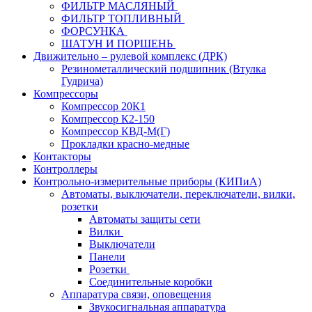
ФИЛЬТР МАСЛЯНЫЙ
ФИЛЬТР ТОПЛИВНЫЙ
ФОРСУНКА
ШАТУН И ПОРШЕНЬ
Движительно – рулевой комплекс (ДРК)
Резинометаллический подшипник (Втулка
Гудрича)
Компрессоры
Компрессор 20К1
Компрессор К2-150
Компрессор КВД-М(Г)
Прокладки красно-медные
Контакторы
Контроллеры
Контрольно-измерительные приборы (КИПиА)
Автоматы, выключатели, переключатели, вилки,
розетки
Автоматы защиты сети
Вилки
Выключатели
Панели
Розетки
Соединительные коробки
Аппаратура связи, оповещения
Звукосигнальная аппаратура