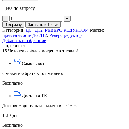
Цена по запросу
Количество
товара
В корзину
Заказать в 1 клик
Корпус
Категории:
Д6 - Д12
,
РЕВЕРС-РЕДУКТОР
Метки:
реверс-
применимость Д6-Д12
,
Реверс-редуктор
редуктора
Добавить в избранное
3Д6,
Поделиться
3Д6Л
15
Человек сейчас смотрят этот товар!
СБ525-
152-
Самовывоз
4
Сможете забрать в тот же день
Бесплатно
Доставка ТК
Доставим до пункта выдачи в г. Омск
1-3 Дня
Бесплатно