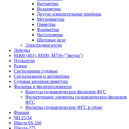
Ваттметры
Вольтметры
Другие измерительные приборы
Мегаомметры
Омметры
Фазометры
Частотомеры
Щитовые реле
Электродвигатели
Лебедка
М400 (401), М500, М756 ("Звезда")
Пускатели
Разное
Светильники судовые
Сигнализация и автоматика
Судовая запорная арматура
Фильтры и фильтроэлементы
Корпусы гидравлических фильтров ФГС
Фильтрующие элементы гидравлических фильтров
ФГС
Фильтры гидравлические ФГС в сборе
Фонари
ЧН 25/34
Шкода 6S-160
Шкода-275