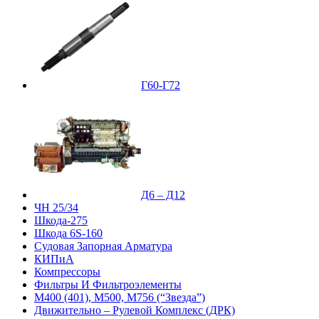
Г60-Г72
Д6 – Д12
ЧН 25/34
Шкода-275
Шкода 6S-160
Судовая Запорная Арматура
КИПиА
Компрессоры
Фильтры И Фильтроэлементы
М400 (401), М500, М756 (“Звезда”)
Движительно – Рулевой Комплекс (ДРК)