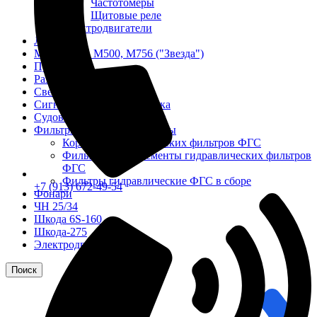
Частотомеры
Щитовые реле
Электродвигатели
Лебедка
М400 (401), М500, М756 ("Звезда")
Пускатели
Разное
Светильники судовые
Сигнализация и автоматика
Судовая запорная арматура
Фильтры и фильтроэлементы
Корпусы гидравлических фильтров ФГС
Фильтрующие элементы гидравлических фильтров
ФГС
Фильтры гидравлические ФГС в сборе
+7 (913) 672-49-54
Фонари
ЧН 25/34
Шкода 6S-160
Шкода-275
Электродвигатели
Поиск