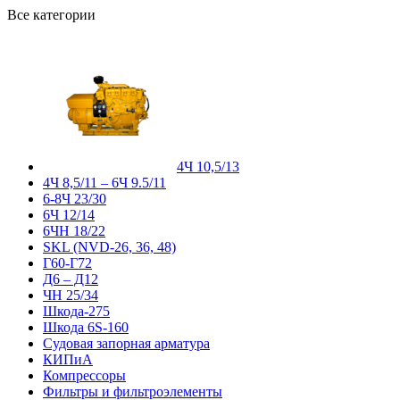
Все категории
4Ч 10,5/13
4Ч 8,5/11 – 6Ч 9.5/11
6-8Ч 23/30
6Ч 12/14
6ЧН 18/22
SKL (NVD-26, 36, 48)
Г60-Г72
Д6 – Д12
ЧН 25/34
Шкода-275
Шкода 6S-160
Судовая запорная арматура
КИПиА
Компрессоры
Фильтры и фильтроэлементы