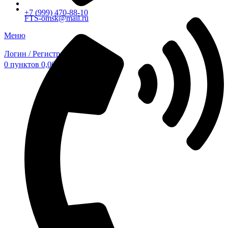
+7 (999) 470-88-10
FTS-omsk@mail.ru
Меню
Логин / Регистрация
0
пунктов
0,00
₽