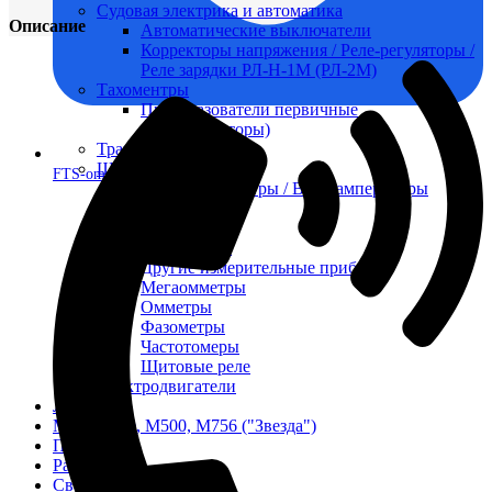
Судовая электрика и автоматика
Описание
Автоматические выключатели
Корректоры напряжения / Реле-регуляторы /
Реле зарядки РЛ-Н-1М (РЛ-2М)
Тахоментры
Преобразователи первичные
(тахогенераторы)
Трансформаторы
Щитовые приборы
FTS-omsk@mail.ru
Ампервольтметры / Вольтамперметры
Амперметры
Ваттметры
Вольтметры
Другие измерительные приборы
Мегаомметры
Омметры
Фазометры
Частотомеры
Щитовые реле
Электродвигатели
Лебедка
М400 (401), М500, М756 ("Звезда")
Пускатели
Разное
Светильники судовые