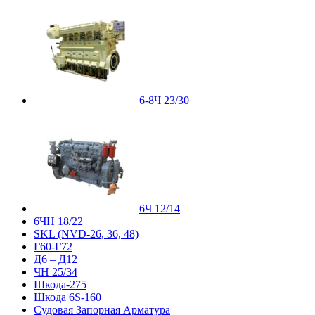
6-8Ч 23/30
6Ч 12/14
6ЧН 18/22
SKL (NVD-26, 36, 48)
Г60-Г72
Д6 – Д12
ЧН 25/34
Шкода-275
Шкода 6S-160
Судовая Запорная Арматура