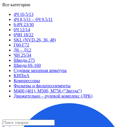
Все категории
4Ч 10,5/13
4Ч 8,5/11 – 6Ч 9.5/11
6-8Ч 23/30
6Ч 12/14
6ЧН 18/22
SKL (NVD-26, 36, 48)
Г60-Г72
Д6 – Д12
ЧН 25/34
Шкода-275
Шкода 6S-160
Судовая запорная арматура
КИПиА
Компрессоры
Фильтры и фильтроэлементы
М400 (401), М500, М756 (“Звезда”)
Движительно – рулевой комплекс (ДРК)