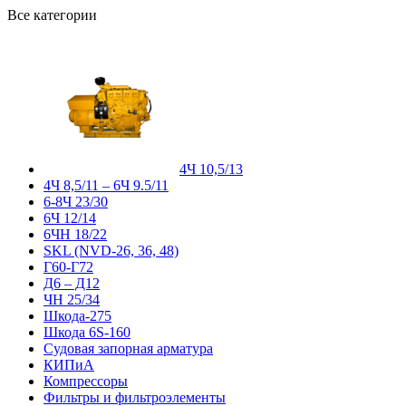
Все категории
4Ч 10,5/13
4Ч 8,5/11 – 6Ч 9.5/11
6-8Ч 23/30
6Ч 12/14
6ЧН 18/22
SKL (NVD-26, 36, 48)
Г60-Г72
Д6 – Д12
ЧН 25/34
Шкода-275
Шкода 6S-160
Судовая запорная арматура
КИПиА
Компрессоры
Фильтры и фильтроэлементы