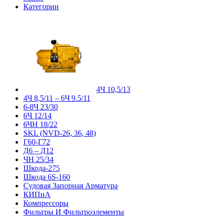
Категории
4Ч 10,5/13
4Ч 8,5/11 – 6Ч 9.5/11
6-8Ч 23/30
6Ч 12/14
6ЧН 18/22
SKL (NVD-26, 36, 48)
Г60-Г72
Д6 – Д12
ЧН 25/34
Шкода-275
Шкода 6S-160
Судовая Запорная Арматура
КИПиА
Компрессоры
Фильтры И Фильтроэлементы