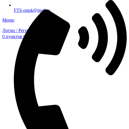
FTS-omsk@mail.ru
Меню
Логин / Регистрация
0
пунктов
0,00
₽