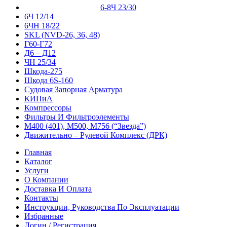
6-8Ч 23/30
6Ч 12/14
6ЧН 18/22
SKL (NVD-26, 36, 48)
Г60-Г72
Д6 – Д12
ЧН 25/34
Шкода-275
Шкода 6S-160
Судовая Запорная Арматура
КИПиА
Компрессоры
Фильтры И Фильтроэлементы
М400 (401), М500, М756 (“Звезда”)
Движительно – Рулевой Комплекс (ДРК)
Главная
Каталог
Услуги
О Компании
Доставка И Оплата
Контакты
Инструкции, Руководства По Эксплуатации
Избранные
Логин / Регистрация