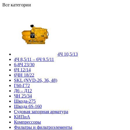
Все категории
4Ч 10,5/13
4Ч 8,5/11 – 6Ч 9.5/11
6-8Ч 23/30
6Ч 12/14
6ЧН 18/22
SKL (NVD-26, 36, 48)
Г60-Г72
Д6 – Д12
ЧН 25/34
Шкода-275
Шкода 6S-160
Судовая запорная арматура
КИПиА
Компрессоры
Фильтры и фильтроэлементы