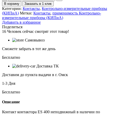
товара
В корзину
Заказать в 1 клик
Контакт
Категории:
Контакты
,
Контрольно-измерительные приборы
контактора
(КИПиА)
Метки:
Контакты
,
применимость Контрольно-
ES
измерительные приборы (КИПиА)
400
Добавить в избранное
неподвижный
Поделиться
16
Человек сейчас смотрят этот товар!
Самовывоз
Сможете забрать в тот же день
Бесплатно
Доставка ТК
Доставим до пункта выдачи в г. Омск
1-3 Дня
Бесплатно
Описание
Контакт контактора ES 400 неподвижный в наличии по