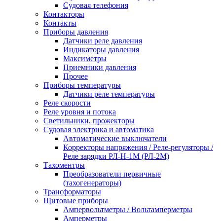
Судовая телефония
Контакторы
Контакты
Приборы давления
Датчики реле давления
Индикаторы давления
Максиметры
Приемники давления
Прочее
Приборы температуры
Датчики реле температуры
Реле скорости
Реле уровня и потока
Светильники, прожекторы
Судовая электрика и автоматика
Автоматические выключатели
Корректоры напряжения / Реле-регуляторы /
Реле зарядки РЛ-Н-1М (РЛ-2М)
Тахоментры
Преобразователи первичные
(тахогенераторы)
Трансформаторы
Щитовые приборы
Ампервольтметры / Вольтамперметры
Амперметры