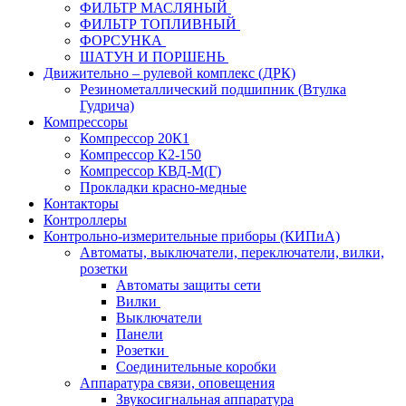
ФИЛЬТР МАСЛЯНЫЙ
ФИЛЬТР ТОПЛИВНЫЙ
ФОРСУНКА
ШАТУН И ПОРШЕНЬ
Движительно – рулевой комплекс (ДРК)
Резинометаллический подшипник (Втулка
Гудрича)
Компрессоры
Компрессор 20К1
Компрессор К2-150
Компрессор КВД-М(Г)
Прокладки красно-медные
Контакторы
Контроллеры
Контрольно-измерительные приборы (КИПиА)
Автоматы, выключатели, переключатели, вилки,
розетки
Автоматы защиты сети
Вилки
Выключатели
Панели
Розетки
Соединительные коробки
Аппаратура связи, оповещения
Звукосигнальная аппаратура