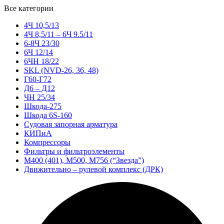
Все категории
4Ч 10,5/13
4Ч 8,5/11 – 6Ч 9.5/11
6-8Ч 23/30
6Ч 12/14
6ЧН 18/22
SKL (NVD-26, 36, 48)
Г60-Г72
Д6 – Д12
ЧН 25/34
Шкода-275
Шкода 6S-160
Судовая запорная арматура
КИПиА
Компрессоры
Фильтры и фильтроэлементы
М400 (401), М500, М756 (“Звезда”)
Движительно – рулевой комплекс (ДРК)