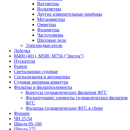
Ваттметры
Вольтметры
Другие измерительные приборы
Мегаомметры
Омметры
Фазометры
Частотомеры
Щитовые реле
Электродвигатели
Лебедка
М400 (401), М500, М756 ("Звезда")
Пускатели
Разное
Светильники судовые
Сигнализация и автоматика
Судовая запорная арматура
Фильтры и фильтроэлементы
Корпусы гидравлических фильтров ФГС
Фильтрующие элементы гидравлических фильтров
ФГС
Фильтры гидравлические ФГС в сборе
Фонари
ЧН 25/34
Шкода 6S-160
Шкода-275