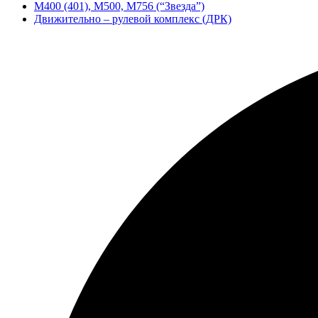
М400 (401), М500, М756 (“Звезда”)
Движительно – рулевой комплекс (ДРК)