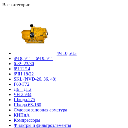
Все категории
4Ч 10,5/13
4Ч 8,5/11 – 6Ч 9.5/11
6-8Ч 23/30
6Ч 12/14
6ЧН 18/22
SKL (NVD-26, 36, 48)
Г60-Г72
Д6 – Д12
ЧН 25/34
Шкода-275
Шкода 6S-160
Судовая запорная арматура
КИПиА
Компрессоры
Фильтры и фильтроэлементы