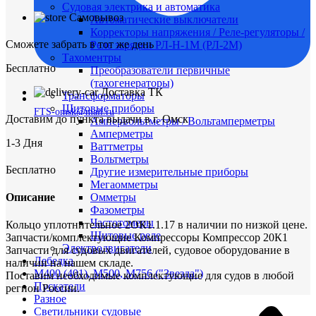
Судовая электрика и автоматика
Самовывоз
Автоматические выключатели
Корректоры напряжения / Реле-регуляторы /
Сможете забрать в тот же день
Реле зарядки РЛ-Н-1М (РЛ-2М)
Тахоментры
Бесплатно
Преобразователи первичные
(тахогенераторы)
Доставка ТК
Трансформаторы
Щитовые приборы
FTS-omsk@mail.ru
Доставим до пункта выдачи в г. Омск
Ампервольтметры / Вольтамперметры
Амперметры
1-3 Дня
Ваттметры
Вольтметры
Бесплатно
Другие измерительные приборы
Мегаомметры
Описание
Омметры
Фазометры
Частотомеры
Кольцо уплотнительное 2ОК1.1.17 в наличии по низкой цене.
Щитовые реле
Запчасти/комплектующие Компрессоры Компрессор 20К1
Электродвигатели
Запчасти для судовых двигателей, судовое оборудование в
Лебедка
наличии на нашем складе.
М400 (401), М500, М756 ("Звезда")
Поставим необходимые комплектующие для судов в любой
Пускатели
регион России.
Разное
Светильники судовые