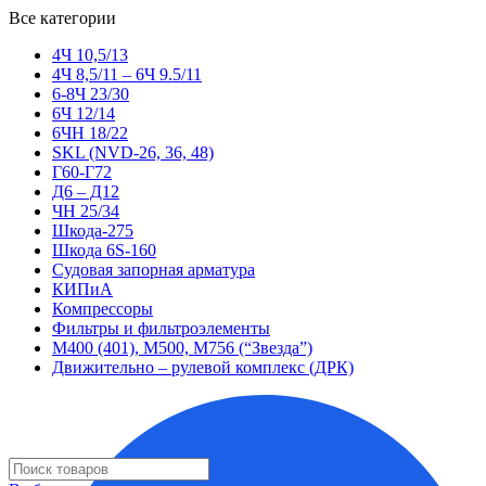
Все категории
4Ч 10,5/13
4Ч 8,5/11 – 6Ч 9.5/11
6-8Ч 23/30
6Ч 12/14
6ЧН 18/22
SKL (NVD-26, 36, 48)
Г60-Г72
Д6 – Д12
ЧН 25/34
Шкода-275
Шкода 6S-160
Судовая запорная арматура
КИПиА
Компрессоры
Фильтры и фильтроэлементы
М400 (401), М500, М756 (“Звезда”)
Движительно – рулевой комплекс (ДРК)