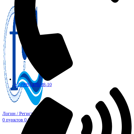
+7 (999) 470-88-10
Логин / Регистрация
0
пунктов
0,00
₽