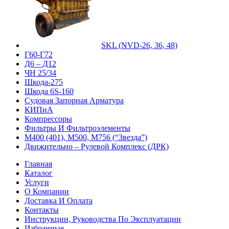
SKL (NVD-26, 36, 48)
Г60-Г72
Д6 – Д12
ЧН 25/34
Шкода-275
Шкода 6S-160
Судовая Запорная Арматура
КИПиА
Компрессоры
Фильтры И Фильтроэлементы
М400 (401), М500, М756 (“Звезда”)
Движительно – Рулевой Комплекс (ДРК)
Главная
Каталог
Услуги
О Компании
Доставка И Оплата
Контакты
Инструкции, Руководства По Эксплуатации
Избранные