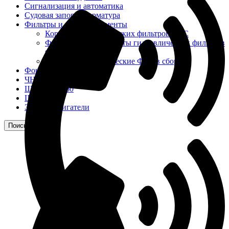
Сигнализация и автоматика
Судовая запорная арматура
Фильтры и фильтроэлементы
Корпусы гидравлических фильтров ФГС
Фильтрующие элементы гидравлических фильтров
ФГС
Фильтры гидравлические ФГС в сборе
Фонари
ЧН 25/34
Шкода 6S-160
Шкода-275
Электродвигатели
Поиск