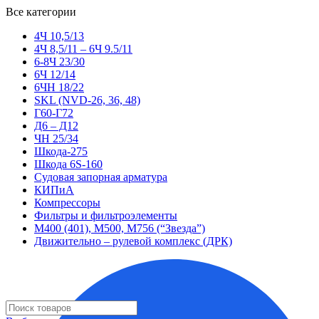
Все категории
4Ч 10,5/13
4Ч 8,5/11 – 6Ч 9.5/11
6-8Ч 23/30
6Ч 12/14
6ЧН 18/22
SKL (NVD-26, 36, 48)
Г60-Г72
Д6 – Д12
ЧН 25/34
Шкода-275
Шкода 6S-160
Судовая запорная арматура
КИПиА
Компрессоры
Фильтры и фильтроэлементы
М400 (401), М500, М756 (“Звезда”)
Движительно – рулевой комплекс (ДРК)