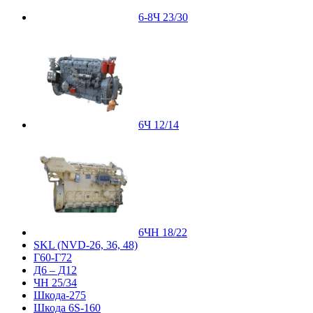
6-8Ч 23/30
6Ч 12/14
6ЧН 18/22
SKL (NVD-26, 36, 48)
Г60-Г72
Д6 – Д12
ЧН 25/34
Шкода-275
Шкода 6S-160