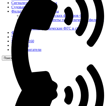
Сигнализация и автоматика
Судовая запорная арматура
Фильтры и фильтроэлементы
Корпусы гидравлических фильтров ФГС
Фильтрующие элементы гидравлических фильтров
ФГС
Фильтры гидравлические ФГС в сборе
Фонари
ЧН 25/34
Шкода 6S-160
Шкода-275
Электродвигатели
Поиск