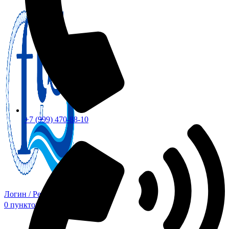
+7 (999) 470-88-10
Логин / Регистрация
0
пунктов
0,00
₽