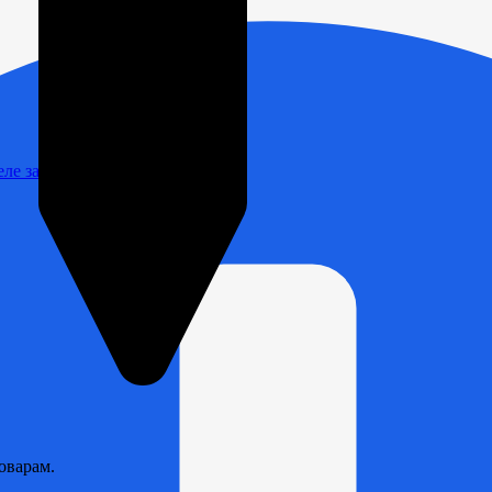
Реле зарядки РЛ-Н-1М (РЛ-2М)
оварам.