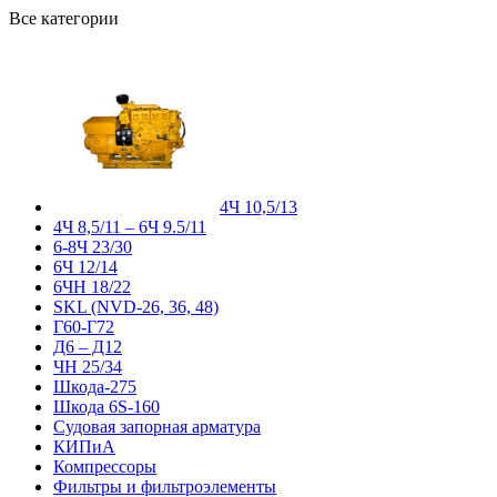
Все категории
4Ч 10,5/13
4Ч 8,5/11 – 6Ч 9.5/11
6-8Ч 23/30
6Ч 12/14
6ЧН 18/22
SKL (NVD-26, 36, 48)
Г60-Г72
Д6 – Д12
ЧН 25/34
Шкода-275
Шкода 6S-160
Судовая запорная арматура
КИПиА
Компрессоры
Фильтры и фильтроэлементы