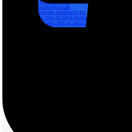
БЛОК ЦИЛИНДРОВ
ВАЛ КОЛЕНЧАТЫЙ
ВАЛ ОТБОРА МОЩНОСТИ
ВАЛ РАСПРЕДЕЛИТЕЛЬНЫЙ
ВОЗДУХОРАСПРЕДЕЛИТЕЛЬ
ГОЛОВКА БЛОКА
КАРТЕР
НАГНЕТАЮЩАЯ СЕКЦИЯ
НАСОС ВОДЯНОЙ
НАСОС ЗАБОРТНОЙ ВОДЫ
НАСОС МАСЛЯНЫЙ
НАСОС ТОПЛИВНЫЙ
НАСОС ТОПЛИВОПОДКАЧИВАЮЩИЙ
НАСОС ЭЛЕКТРОМАСЛОПРОКАЧИВАЮЩИЙ
ОХЛАДИТЕЛИ
РЕВЕРС-РЕДУКТОР
ТРУБОПРОВОД ВОДЯНОЙ
ТРУБОПРОВОД ВОЗДУШНЫЙ
ТРУБОПРОВОД ТОПЛИВНЫЙ
ФИЛЬТР МАСЛЯНЫЙ
ФИЛЬТР ТОПЛИВНЫЙ
ФОРСУНКА
ШАТУН И ПОРШЕНЬ
Движительно – рулевой комплекс (ДРК)
Резинометаллический подшипник (Втулка Гудрича)