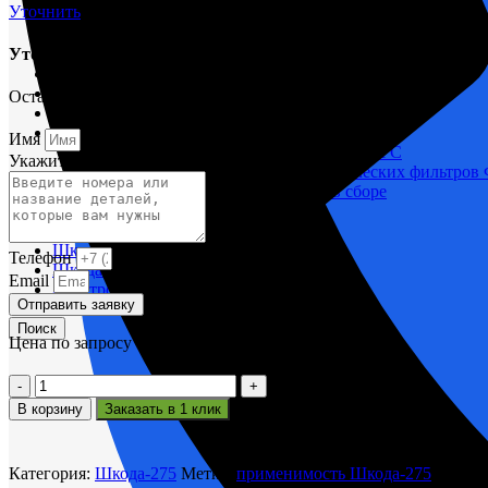
Уточнить
М400 (401), М500, М756 ("Звезда")
Пускатели
Уточнить срок поставки
Разное
Светильники судовые
Сигнализация и автоматика
Оставьте заявку и мы вам поможем.
Судовая запорная арматура
Фильтры и фильтроэлементы
Имя
Корпусы гидравлических фильтров ФГС
Укажите название или номера деталей
Фильтрующие элементы гидравлических фильтров
Фильтры гидравлические ФГС в сборе
Фонари
ЧН 25/34
Шкода 6S-160
Телефон
Шкода-275
Email
Электродвигатели
Отправить заявку
Поиск
Цена по запросу
Количество
товара
В корзину
Заказать в 1 клик
Кольцо
компрессионное
006-
Категория:
Шкода-275
Метка:
применимость Шкода-275
Dm