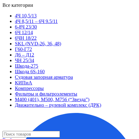
Все категории
4Ч 10,5/13
4Ч 8,5/11 – 6Ч 9.5/11
6-8Ч 23/30
6Ч 12/14
6ЧН 18/22
SKL (NVD-26, 36, 48)
Г60-Г72
Д6 – Д12
ЧН 25/34
Шкода-275
Шкода 6S-160
Судовая запорная арматура
КИПиА
Компрессоры
Фильтры и фильтроэлементы
М400 (401), М500, М756 (“Звезда”)
Движительно – рулевой комплекс (ДРК)