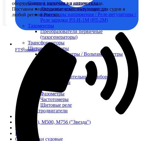
Судовая электрика и автоматика
оборудование в наличии на нашем складе.
Автоматические выключатели
Поставим необходимые комплектующие для судов в
Корректоры напряжения / Реле-регуляторы /
любой регион России.
Реле зарядки РЛ-Н-1М (РЛ-2М)
Тахоментры
Преобразователи первичные
(тахогенераторы)
Трансформаторы
Щитовые приборы
FTS-omsk@mail.ru
Ампервольтметры / Вольтамперметры
Амперметры
Ваттметры
Вольтметры
Другие измерительные приборы
Мегаомметры
Омметры
Фазометры
Частотомеры
Щитовые реле
Электродвигатели
Лебедка
М400 (401), М500, М756 ("Звезда")
Пускатели
Разное
Светильники судовые