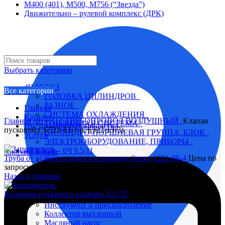
М400 (401), М500, М756 (“Звезда”)
Движительно – рулевой комплекс (ДРК)
Выбрать категорию
4Ч 10,5/13
Все категории
ГОЛОВКА ЦИЛИНДРОВ
РАЗНОЕ
Главная
СИСТЕМА ОХЛАЖДЕНИЯ
Каталог
Главная
Д6 - Д12
ТРУБОПРОВОД ВОЗДУШНЫЙ
Клапан
ТОПЛИВНАЯ СИСТЕМА
Инструкции и руководства
пусковой СБ522-13-1 (СБ322-13-3)
ЦИЛИНДРО-ПОРШНЕВАЯ ГРУППА, БЛОК
Услуги
ЭЛЕКТРООБОРУДОВАНИЕ, ПРИБОРЫ
4Ч 8,5/11 – 6Ч 9.5/11
Заказать детали
Труба от водяного насоса к правому блоку 1221-06-4
Цена по
Вал коленчатый
запросу
Вал распределительный
Назад к товарам
Водяной насос
Глушитель
Колпачок пускового клапана 322-37
Цена по запросу
Головка цилиндра
Инструмент и приспособление
Коллектор выхлопной
Масляный насос