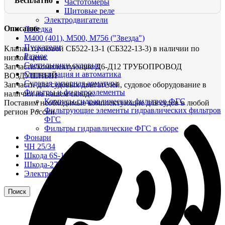
Бесплатно
Частотомеры
Щитовые реле
Электродвигатели
Описание
Лебедка
М400 (401), М500, М756 ("Звезда")
Пускатели
Клапан пусковой СБ522-13-1 (СБ322-13-3) в наличии по
Разное
низкой цене.
Светильники судовые
Запчасти/комплектующие Д6-Д12 ТРУБОПРОВОД
Сигнализация и автоматика
ВОЗДУШНЫЙ
Судовая запорная арматура
Запчасти для судовых двигателей, судовое оборудование в
Фильтры и фильтроэлементы
наличии на нашем складе.
Корпусы гидравлических фильтров ФГС
Поставим необходимые комплектующие для судов в любой
Фильтрующие элементы гидравлических фильтров
регион России.
ФГС
Фильтры гидравлические ФГС в сборе
Фонари
ЧН 25/34
Шкода 6S-160
Шкода-275
Электродвигатели
Поиск