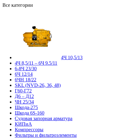
Все категории
4Ч 10,5/13
4Ч 8,5/11 – 6Ч 9.5/11
6-8Ч 23/30
6Ч 12/14
6ЧН 18/22
SKL (NVD-26, 36, 48)
Г60-Г72
Д6 – Д12
ЧН 25/34
Шкода-275
Шкода 6S-160
Судовая запорная арматура
КИПиА
Компрессоры
Фильтры и фильтроэлементы