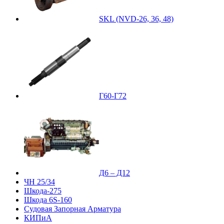
SKL (NVD-26, 36, 48)
Г60-Г72
Д6 – Д12
ЧН 25/34
Шкода-275
Шкода 6S-160
Судовая Запорная Арматура
КИПиА