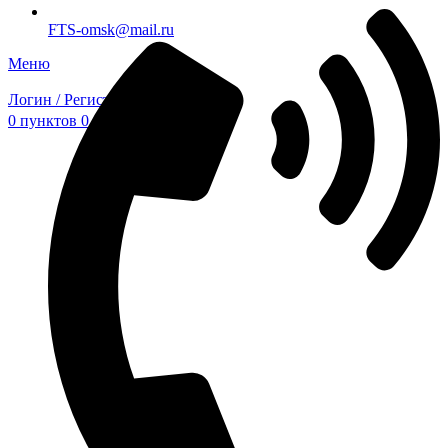
FTS-omsk@mail.ru
Меню
Логин / Регистрация
0
пунктов
0,00
₽