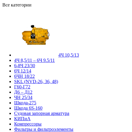
Все категории
4Ч 10,5/13
4Ч 8,5/11 – 6Ч 9.5/11
6-8Ч 23/30
6Ч 12/14
6ЧН 18/22
SKL (NVD-26, 36, 48)
Г60-Г72
Д6 – Д12
ЧН 25/34
Шкода-275
Шкода 6S-160
Судовая запорная арматура
КИПиА
Компрессоры
Фильтры и фильтроэлементы