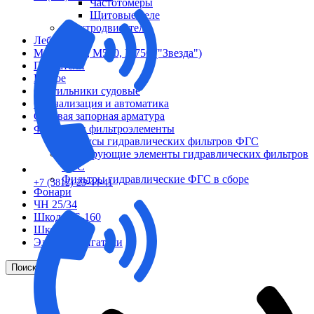
Частотомеры
Щитовые реле
Электродвигатели
Лебедка
М400 (401), М500, М756 ("Звезда")
Пускатели
Разное
Светильники судовые
Сигнализация и автоматика
Судовая запорная арматура
Фильтры и фильтроэлементы
Корпусы гидравлических фильтров ФГС
Фильтрующие элементы гидравлических фильтров
ФГС
Фильтры гидравлические ФГС в сборе
+7 (3812) 23-44-41
Фонари
ЧН 25/34
Шкода 6S-160
Шкода-275
Электродвигатели
Поиск