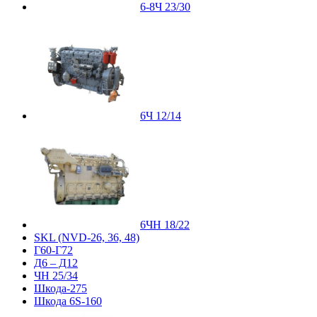
6-8Ч 23/30
6Ч 12/14
6ЧН 18/22
SKL (NVD-26, 36, 48)
Г60-Г72
Д6 – Д12
ЧН 25/34
Шкода-275
Шкода 6S-160