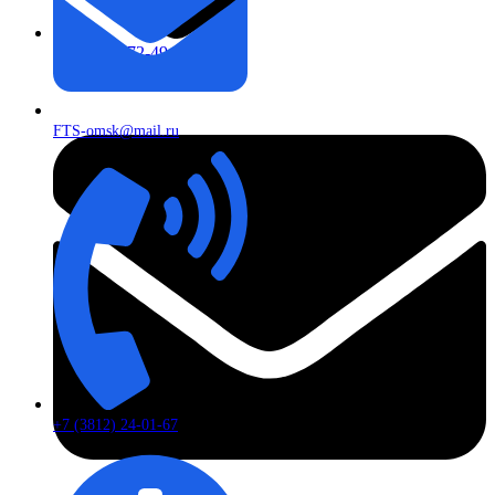
+7 (913) 672-49-54
FTS-omsk@mail.ru
+7 (3812) 24-01-67