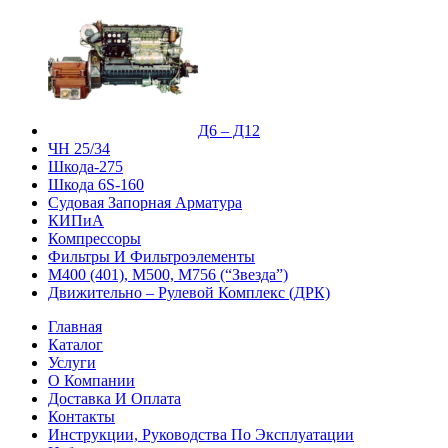
Д6 – Д12
ЧН 25/34
Шкода-275
Шкода 6S-160
Судовая Запорная Арматура
КИПиА
Компрессоры
Фильтры И Фильтроэлементы
М400 (401), М500, М756 (“Звезда”)
Движительно – Рулевой Комплекс (ДРК)
Главная
Каталог
Услуги
О Компании
Доставка И Оплата
Контакты
Инструкции, Руководства По Эксплуатации