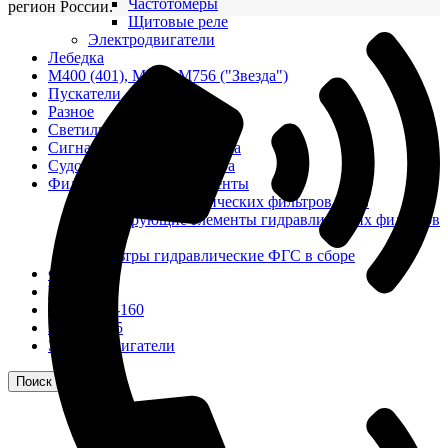
Частотомеры
регион России.
Щитовые реле
Электродвигатели
Лебедка
М400 (401), М500, М756 ("Звезда")
Пускатели
Разное
Светильники судовые
Сигнализация и автоматика
Судовая запорная арматура
Фильтры и фильтроэлементы
Корпусы гидравлических фильтров ФГС
Фильтрующие элементы гидравлических фильтров
ФГС
Фильтры гидравлические ФГС в сборе
Фонари
ЧН 25/34
Шкода 6S-160
Шкода-275
Электродвигатели
Поиск