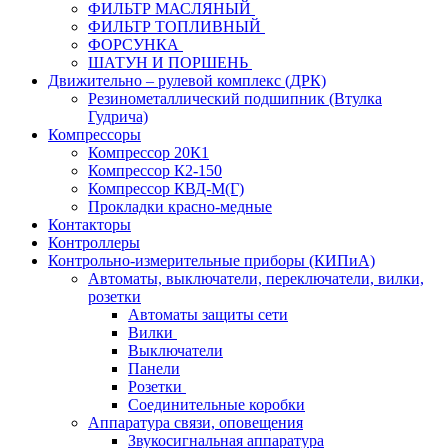
ФИЛЬТР МАСЛЯНЫЙ
ФИЛЬТР ТОПЛИВНЫЙ
ФОРСУНКА
ШАТУН И ПОРШЕНЬ
Движительно – рулевой комплекс (ДРК)
Резинометаллический подшипник (Втулка
Гудрича)
Компрессоры
Компрессор 20К1
Компрессор К2-150
Компрессор КВД-М(Г)
Прокладки красно-медные
Контакторы
Контроллеры
Контрольно-измерительные приборы (КИПиА)
Автоматы, выключатели, переключатели, вилки,
розетки
Автоматы защиты сети
Вилки
Выключатели
Панели
Розетки
Соединительные коробки
Аппаратура связи, оповещения
Звукосигнальная аппаратура