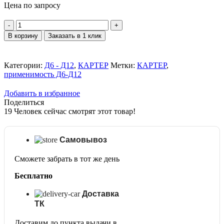
Цена по запросу
Количество
товара
В корзину
Заказать в 1 клик
Картер
(чугунный)
СБ501-
Категории:
Д6 - Д12
,
КАРТЕР
Метки:
КАРТЕР
,
01-
применимость Д6-Д12
9-
02
Добавить в избранное
Поделиться
19
Человек сейчас смотрят этот товар!
Самовывоз
Сможете забрать в тот же день
Бесплатно
Доставка
ТК
Доставим до пункта выдачи в