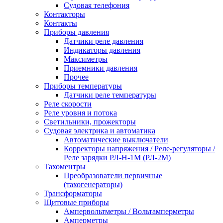
Судовая телефония
Контакторы
Контакты
Приборы давления
Датчики реле давления
Индикаторы давления
Максиметры
Приемники давления
Прочее
Приборы температуры
Датчики реле температуры
Реле скорости
Реле уровня и потока
Светильники, прожекторы
Судовая электрика и автоматика
Автоматические выключатели
Корректоры напряжения / Реле-регуляторы /
Реле зарядки РЛ-Н-1М (РЛ-2М)
Тахоментры
Преобразователи первичные
(тахогенераторы)
Трансформаторы
Щитовые приборы
Ампервольтметры / Вольтамперметры
Амперметры