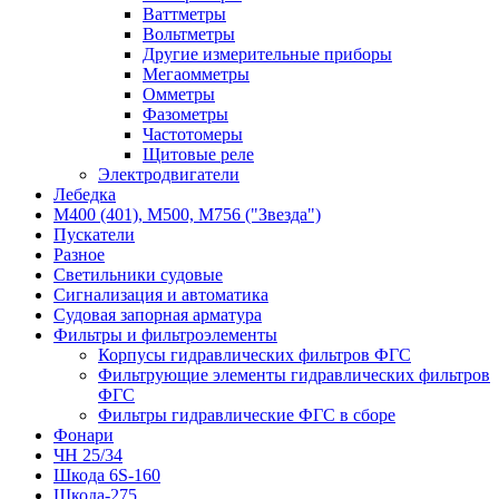
Ваттметры
Вольтметры
Другие измерительные приборы
Мегаомметры
Омметры
Фазометры
Частотомеры
Щитовые реле
Электродвигатели
Лебедка
М400 (401), М500, М756 ("Звезда")
Пускатели
Разное
Светильники судовые
Сигнализация и автоматика
Судовая запорная арматура
Фильтры и фильтроэлементы
Корпусы гидравлических фильтров ФГС
Фильтрующие элементы гидравлических фильтров
ФГС
Фильтры гидравлические ФГС в сборе
Фонари
ЧН 25/34
Шкода 6S-160
Шкода-275