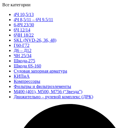
Все категории
4Ч 10,5/13
4Ч 8,5/11 – 6Ч 9.5/11
6-8Ч 23/30
6Ч 12/14
6ЧН 18/22
SKL (NVD-26, 36, 48)
Г60-Г72
Д6 – Д12
ЧН 25/34
Шкода-275
Шкода 6S-160
Судовая запорная арматура
КИПиА
Компрессоры
Фильтры и фильтроэлементы
М400 (401), М500, М756 (“Звезда”)
Движительно – рулевой комплекс (ДРК)