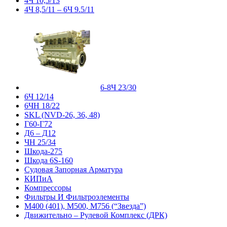
4Ч 10,5/13
4Ч 8,5/11 – 6Ч 9.5/11
6-8Ч 23/30
6Ч 12/14
6ЧН 18/22
SKL (NVD-26, 36, 48)
Г60-Г72
Д6 – Д12
ЧН 25/34
Шкода-275
Шкода 6S-160
Судовая Запорная Арматура
КИПиА
Компрессоры
Фильтры И Фильтроэлементы
М400 (401), М500, М756 (“Звезда”)
Движительно – Рулевой Комплекс (ДРК)