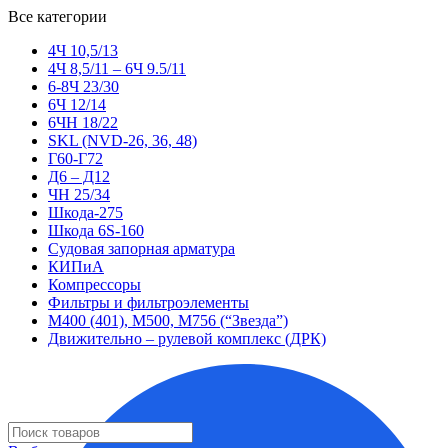
Все категории
4Ч 10,5/13
4Ч 8,5/11 – 6Ч 9.5/11
6-8Ч 23/30
6Ч 12/14
6ЧН 18/22
SKL (NVD-26, 36, 48)
Г60-Г72
Д6 – Д12
ЧН 25/34
Шкода-275
Шкода 6S-160
Судовая запорная арматура
КИПиА
Компрессоры
Фильтры и фильтроэлементы
М400 (401), М500, М756 (“Звезда”)
Движительно – рулевой комплекс (ДРК)