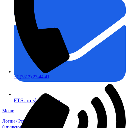
+7 (3812) 23-44-41
FTS-omsk@mail.ru
Меню
Логин / Регистрация
0
пунктов
0,00
₽