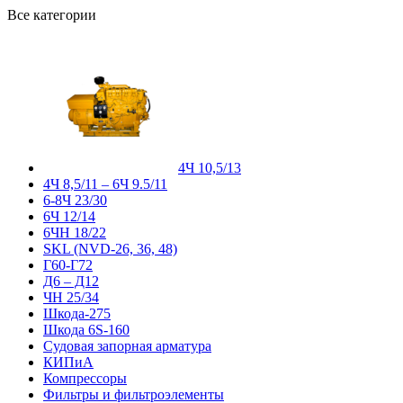
Все категории
4Ч 10,5/13
4Ч 8,5/11 – 6Ч 9.5/11
6-8Ч 23/30
6Ч 12/14
6ЧН 18/22
SKL (NVD-26, 36, 48)
Г60-Г72
Д6 – Д12
ЧН 25/34
Шкода-275
Шкода 6S-160
Судовая запорная арматура
КИПиА
Компрессоры
Фильтры и фильтроэлементы