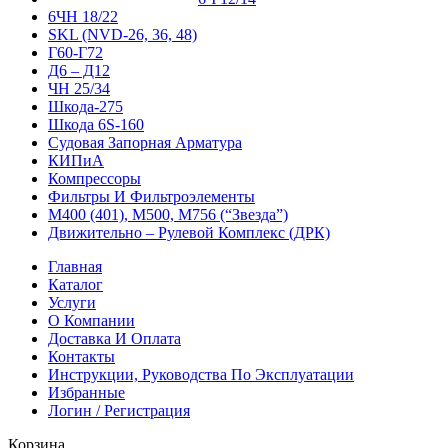
6ЧН 18/22
SKL (NVD-26, 36, 48)
Г60-Г72
Д6 – Д12
ЧН 25/34
Шкода-275
Шкода 6S-160
Судовая Запорная Арматура
КИПиА
Компрессоры
Фильтры И Фильтроэлементы
М400 (401), М500, М756 (“Звезда”)
Движительно – Рулевой Комплекс (ДРК)
Главная
Каталог
Услуги
О Компании
Доставка И Оплата
Контакты
Инструкции, Руководства По Эксплуатации
Избранные
Логин / Регистрация
Корзина