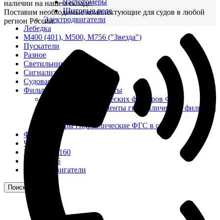
Частотомеры
наличии на нашем складе.
Щитовые реле
Поставим необходимые комплектующие для судов в любой
Электродвигатели
регион России.
Лебедка
М400 (401), М500, М756 ("Звезда")
Пускатели
Разное
Светильники судовые
Сигнализация и автоматика
Судовая запорная арматура
Фильтры и фильтроэлементы
Корпусы гидравлических фильтров ФГС
Фильтрующие элементы гидравлических фильтров
ФГС
Фильтры гидравлические ФГС в сборе
Фонари
ЧН 25/34
Шкода 6S-160
Шкода-275
Электродвигатели
Поиск