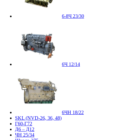
6-8Ч 23/30
6Ч 12/14
6ЧН 18/22
SKL (NVD-26, 36, 48)
Г60-Г72
Д6 – Д12
ЧН 25/34