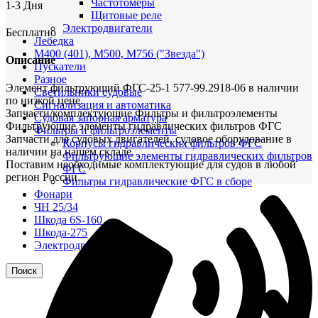
Частотомеры
1-3 Дня
Щитовые реле
Электродвигатели
Бесплатно
Лебедка
М400 (401), М500, М756 ("Звезда")
Описание
Пускатели
Разное
Элемент фильтрующий ФГС-25-1 577-99.2918-06 в наличии
Светильники судовые
по низкой цене.
Сигнализация и автоматика
Запчасти/комплектующие Фильтры и фильтроэлементы
Судовая запорная арматура
Фильтрующие элементы гидравлических фильтров ФГС
Фильтры и фильтроэлементы
Запчасти для судовых двигателей, судовое оборудование в
Корпусы гидравлических фильтров ФГС
наличии на нашем складе.
Фильтрующие элементы гидравлических фильтров
Поставим необходимые комплектующие для судов в любой
ФГС
регион России.
Фильтры гидравлические ФГС в сборе
Фонари
ЧН 25/34
Шкода 6S-160
Шкода-275
Электродвигатели
Поиск