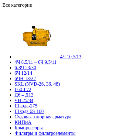
Все категории
4Ч 10,5/13
4Ч 8,5/11 – 6Ч 9.5/11
6-8Ч 23/30
6Ч 12/14
6ЧН 18/22
SKL (NVD-26, 36, 48)
Г60-Г72
Д6 – Д12
ЧН 25/34
Шкода-275
Шкода 6S-160
Судовая запорная арматура
КИПиА
Компрессоры
Фильтры и фильтроэлементы