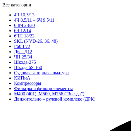
Все категории
4Ч 10,5/13
4Ч 8,5/11 – 6Ч 9.5/11
6-8Ч 23/30
6Ч 12/14
6ЧН 18/22
SKL (NVD-26, 36, 48)
Г60-Г72
Д6 – Д12
ЧН 25/34
Шкода-275
Шкода 6S-160
Судовая запорная арматура
КИПиА
Компрессоры
Фильтры и фильтроэлементы
М400 (401), М500, М756 (“Звезда”)
Движительно – рулевой комплекс (ДРК)