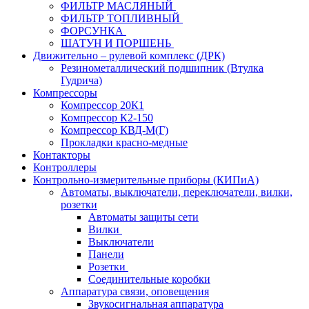
ФИЛЬТР МАСЛЯНЫЙ
ФИЛЬТР ТОПЛИВНЫЙ
ФОРСУНКА
ШАТУН И ПОРШЕНЬ
Движительно – рулевой комплекс (ДРК)
Резинометаллический подшипник (Втулка
Гудрича)
Компрессоры
Компрессор 20К1
Компрессор К2-150
Компрессор КВД-М(Г)
Прокладки красно-медные
Контакторы
Контроллеры
Контрольно-измерительные приборы (КИПиА)
Автоматы, выключатели, переключатели, вилки,
розетки
Автоматы защиты сети
Вилки
Выключатели
Панели
Розетки
Соединительные коробки
Аппаратура связи, оповещения
Звукосигнальная аппаратура