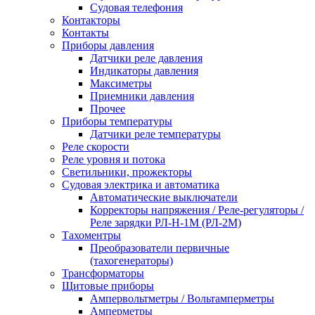
Судовая телефония
Контакторы
Контакты
Приборы давления
Датчики реле давления
Индикаторы давления
Максиметры
Приемники давления
Прочее
Приборы температуры
Датчики реле температуры
Реле скорости
Реле уровня и потока
Светильники, прожекторы
Судовая электрика и автоматика
Автоматические выключатели
Корректоры напряжения / Реле-регуляторы /
Реле зарядки РЛ-Н-1М (РЛ-2М)
Тахоментры
Преобразователи первичные
(тахогенераторы)
Трансформаторы
Щитовые приборы
Ампервольтметры / Вольтамперметры
Амперметры