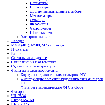
Ваттметры
Вольтметры
Другие измерительные приборы
Мегаомметры
Омметры
Фазометры
Частотомеры
Щитовые реле
Электродвигатели
Лебедка
М400 (401), М500, М756 ("Звезда")
Пускатели
Разное
Светильники судовые
Сигнализация и автоматика
Судовая запорная арматура
Фильтры и фильтроэлементы
Корпусы гидравлических фильтров ФГС
Фильтрующие элементы гидравлических фильтров
ФГС
Фильтры гидравлические ФГС в сборе
Фонари
ЧН 25/34
Шкода 6S-160
Шкода-275